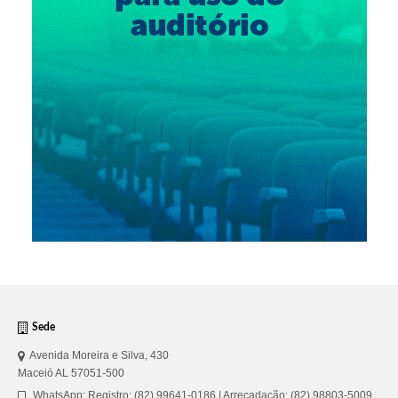
Sede
Avenida Moreira e Silva, 430
Maceió AL 57051-500
WhatsApp: Registro: (82) 99641-0186 | Arrecadação: (82) 98803-5009