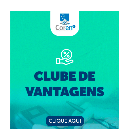
Editais e licitação
Eleições
Fiscalização
Responsabilidade Técnica
Legislações
Decisões
Portarias
Resoluções
Desagravo Público
Processos Éticos
Censura Pública