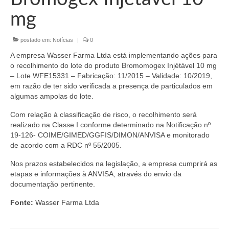
Organograma
mg
Conselheiros e Diretoria
postado em:
Notícias
|
0
Câmaras Técnicas
A empresa Wasser Farma Ltda está implementando ações para
Carta de Serviços ao Cidadão
o recolhimento do lote do produto Bromomogex Injétável 10 mg
– Lote WFE15331 – Fabricação: 11/2015 – Validade: 10/2019,
Governança
em razão de ter sido verificada a presença de particulados em
algumas ampolas do lote.
Transparência e Prestação de Contas
Com relação à classificação de risco, o recolhimento será
realizado na Classe I conforme determinado na Notificação nº
Eleições
19-126- COIME/GIMED/GGFIS/DIMON/ANVISA e monitorado
de acordo com a RDC nº 55/2005.
Eleições Triênio 2027-2029
Nos prazos estabelecidos na legislação, a empresa cumprirá as
Eleições 2023
etapas e informações à ANVISA, através do envio da
documentação pertinente.
Eleições Anteriores
Fonte:
Wasser Farma Ltda
Agenda do presidente