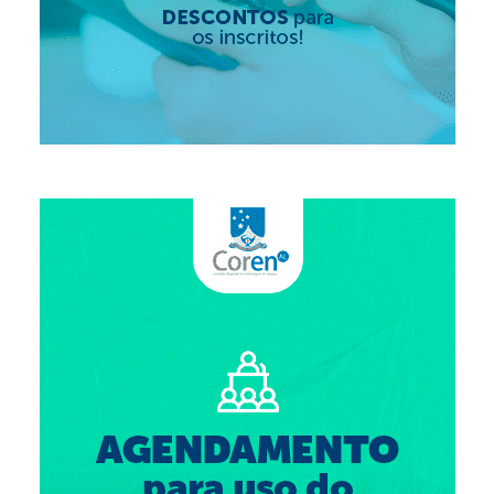
Suspensão do Exercício Profissional
Para Você
Procedimento para registro
Clube de Vantagens
Valores dos serviços
Reserva de auditório
Notícias
Ouvidoria
Contatos
Fale Conosco
NEP