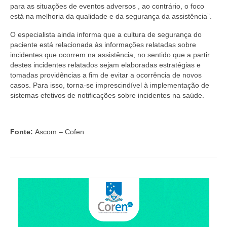
Suspensão do Exercício Profissional
para as situações de eventos adversos , ao contrário, o foco
está na melhoria da qualidade e da segurança da assistência”.
Para Você
O especialista ainda informa que a cultura de segurança do
paciente está relacionada às informações relatadas sobre
Procedimento para registro
incidentes que ocorrem na assistência, no sentido que a partir
destes incidentes relatados sejam elaboradas estratégias e
Clube de Vantagens
tomadas providências a fim de evitar a ocorrência de novos
casos. Para isso, torna-se imprescindível à implementação de
Valores dos serviços
sistemas efetivos de notificações sobre incidentes na saúde.
Reserva de auditório
Notícias
Fonte:
Ascom – Cofen
Ouvidoria
Contatos
Fale Conosco
NEP