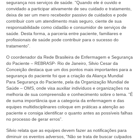
Editais e licitação
segurança nos serviços de saúde. “Quando ele é ouvido e
convidado a participar ativamente de seu cuidado e tratamento,
Eleições
deixa de ser um mero recebedor passivo de cuidados e pode
contribuir com um atendimento mais seguro, ciente de sua
Fiscalização
responsabilidade como cidadão e consumidor de serviços de
saúde. Desta forma, a parceria entre paciente, familiares e
Responsabilidade Técnica
profissionais de saúde pode contribuir para o sucesso do
tratamento”.
Legislações
O coordenador da Rede Brasileira de Enfermagem e Segurança
do Paciente – REBRASP- Rio de Janeiro, Silvio Cesar da
Decisões
Conceição destaca que um dos pontos mais importantes para a
segurança do paciente foi que a criação da Aliança Mundial
Portarias
Para Segurança do Paciente, pela da Organização Mundial de
Saúde – OMS, onde visa auxiliar indivíduos e organizações na
Resoluções
melhoria de sua compreensão e conhecimento sobre o tema. “É
de suma importância que a categoria da enfermagem e das
Desagravo Público
equipes multidisciplinares coloque em práticas a atenção ao
paciente e consiga identificar o quanto antes as possíveis falhas
Processos Éticos
no processo de gerar erros”.
Censura Pública
Silvio relata que as equipes devem fazer as notificações para
diminuir os eventos adversos, “Não se trata de buscar culpados