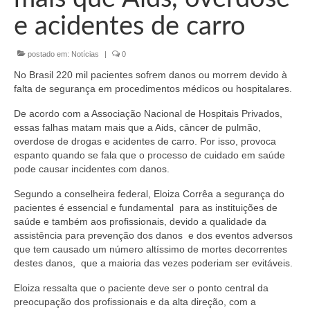
Organograma
e acidentes de carro
Conselheiros e Diretoria
postado em:
Notícias
|
0
Câmaras Técnicas
No Brasil 220 mil pacientes sofrem danos ou morrem devido à
Carta de Serviços ao Cidadão
falta de segurança em procedimentos médicos ou hospitalares.
De acordo com a Associação Nacional de Hospitais Privados,
Governança
essas falhas matam mais que a Aids, câncer de pulmão,
overdose de drogas e acidentes de carro. Por isso, provoca
Transparência e Prestação de Contas
espanto quando se fala que o processo de cuidado em saúde
pode causar incidentes com danos.
Eleições
Segundo a conselheira federal, Eloiza Corrêa a segurança do
Eleições Triênio 2027-2029
pacientes é essencial e fundamental para as instituições de
saúde e também aos profissionais, devido a qualidade da
Eleições 2023
assistência para prevenção dos danos e dos eventos adversos
que tem causado um número altíssimo de mortes decorrentes
Eleições Anteriores
destes danos, que a maioria das vezes poderiam ser evitáveis.
Agenda do presidente
Eloiza ressalta que o paciente deve ser o ponto central da
preocupação dos profissionais e da alta direção, com a