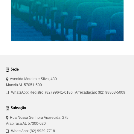
Sede
Avenida Moreira e Silva, 430
Maceió AL 57051-500
WhatsApp: Registro: (82) 99641-0186 | Arrecadação: (82) 98803-5009
Subseção
Rua Nossa Senhora Aparecida, 275
Arapiraca AL 57300-020
WhatsApp: (82) 9929-7718