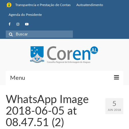
Transparência e Prestação de Contas
Autoatendimento
Agenda do Presidente
Buscar
por:
Menu
Institucional
WhatsApp Image
5
Sobre o Coren-AL
2018-06-05 at
JUN 2018
Missão, visão de futuro e valores
08.47.51 (2)