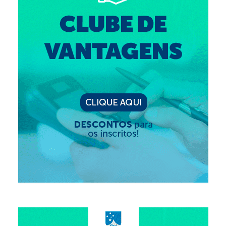
Editais e licitação
Eleições
Fiscalização
Responsabilidade Técnica
Legislações
Decisões
Portarias
Resoluções
Desagravo Público
Processos Éticos
Censura Pública