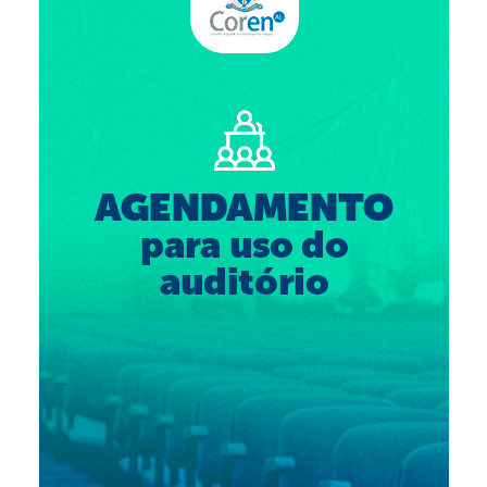
Suspensão do Exercício Profissional
Para Você
Procedimento para registro
Clube de Vantagens
Valores dos serviços
Reserva de auditório
Notícias
Ouvidoria
Contatos
Fale Conosco
NEP