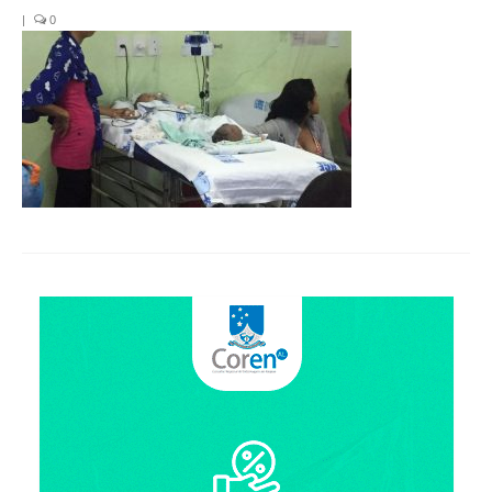
Organograma
|
0
Conselheiros e Diretoria
Câmaras Técnicas
Carta de Serviços ao Cidadão
Governança
Transparência e Prestação de Contas
Eleições
Eleições Triênio 2027-2029
Eleições 2023
Eleições Anteriores
Agenda do presidente