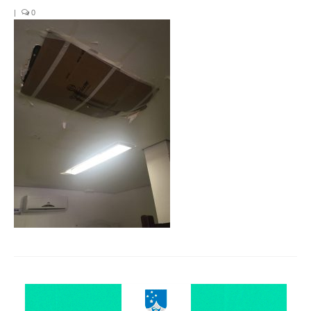
Organograma
|
0
Conselheiros e Diretoria
Câmaras Técnicas
Carta de Serviços ao Cidadão
Governança
Transparência e Prestação de Contas
Eleições
Eleições Triênio 2027-2029
Eleições 2023
Eleições Anteriores
Agenda do presidente