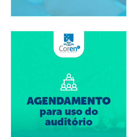
Suspensão do Exercício Profissional
Para Você
Procedimento para registro
Clube de Vantagens
Valores dos serviços
Reserva de auditório
Notícias
Ouvidoria
Contatos
Fale Conosco
NEP