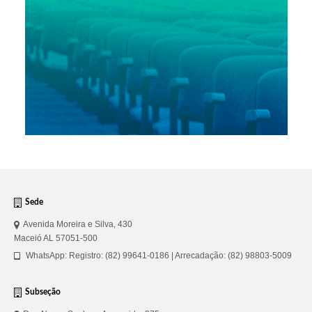
Sede
Avenida Moreira e Silva, 430
Maceió AL 57051-500
WhatsApp: Registro: (82) 99641-0186 | Arrecadação: (82) 98803-5009
Subseção