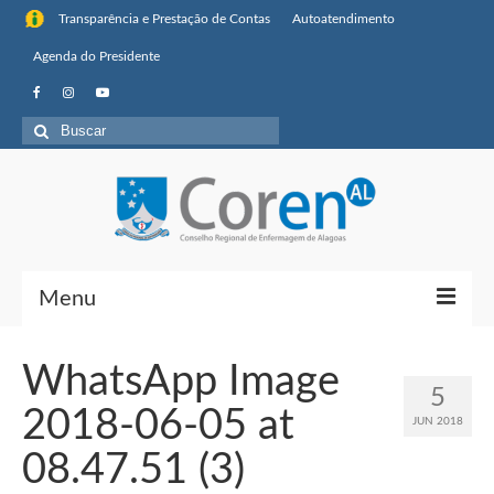
Transparência e Prestação de Contas
Autoatendimento
Agenda do Presidente
Buscar
por:
Menu
Institucional
WhatsApp Image
5
Sobre o Coren-AL
2018-06-05 at
JUN 2018
Missão, visão de futuro e valores
08.47.51 (3)