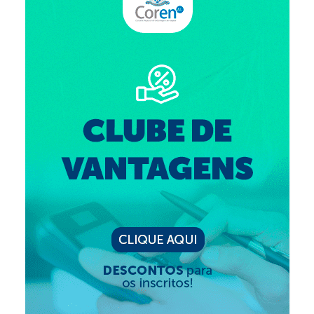
Editais e licitação
Eleições
Fiscalização
Responsabilidade Técnica
Legislações
Decisões
Portarias
Resoluções
Desagravo Público
Processos Éticos
Censura Pública