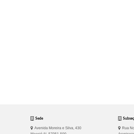
Sede
Subse
Avenida Moreira e Silva, 430
Rua No
Maceió AL 57051-500
Arapirac