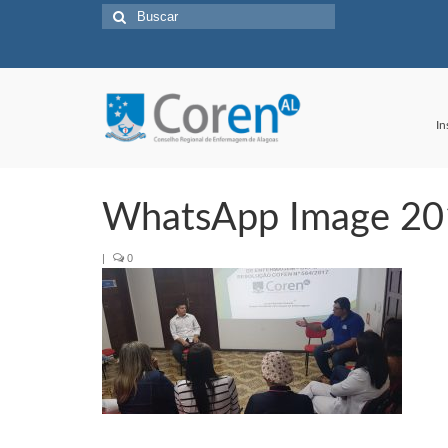
Buscar
por:
In
WhatsApp Image 201
|
0