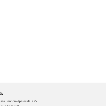
ção
ssa Senhora Aparecida, 275
a AL 57300-020