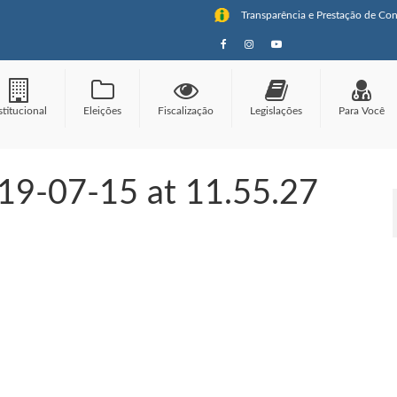
Transparência e Prestação de Con
stitucional
Eleições
Fiscalização
Legislações
Para Você
9-07-15 at 11.55.27