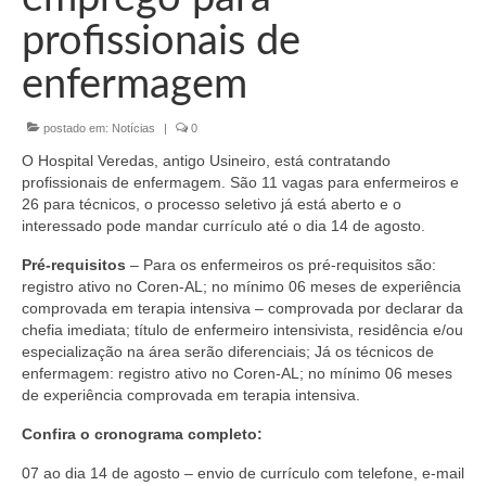
Organograma
profissionais de
Conselheiros e Diretoria
enfermagem
Câmaras Técnicas
postado em:
Notícias
|
0
Carta de Serviços ao Cidadão
O Hospital Veredas, antigo Usineiro, está contratando
Governança
profissionais de enfermagem. São 11 vagas para enfermeiros e
26 para técnicos, o processo seletivo já está aberto e o
Transparência e Prestação de Contas
interessado pode mandar currículo até o dia 14 de agosto.
Pré-requisitos
– Para os enfermeiros os pré-requisitos são:
Eleições
registro ativo no Coren-AL; no mínimo 06 meses de experiência
comprovada em terapia intensiva – comprovada por declarar da
Eleições Triênio 2027-2029
chefia imediata; título de enfermeiro intensivista, residência e/ou
especialização na área serão diferenciais; Já os técnicos de
Eleições 2023
enfermagem: registro ativo no Coren-AL; no mínimo 06 meses
de experiência comprovada em terapia intensiva.
Eleições Anteriores
Confira o cronograma completo:
Agenda do presidente
07 ao dia 14 de agosto – envio de currículo com telefone, e-mail