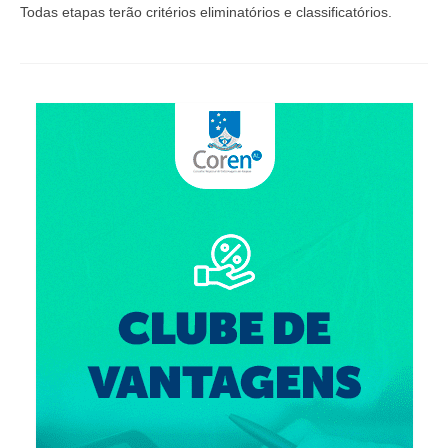
Suspensão do Exercício Profissional
Todas etapas terão critérios eliminatórios e classificatórios.
Para Você
Procedimento para registro
Clube de Vantagens
Valores dos serviços
Reserva de auditório
Notícias
Ouvidoria
Contatos
Fale Conosco
NEP