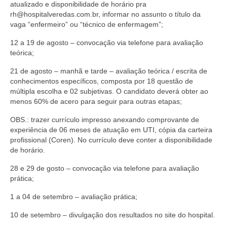
Editais e licitação
atualizado e disponibilidade de horário pra
rh@hospitalveredas.com.br, informar no assunto o título da
Eleições
vaga “enfermeiro” ou “técnico de enfermagem”;
12 a 19 de agosto – convocação via telefone para avaliação
Fiscalização
teórica;
Responsabilidade Técnica
21 de agosto – manhã e tarde – avaliação teórica / escrita de
conhecimentos específicos, composta por 18 questão de
Legislações
múltipla escolha e 02 subjetivas. O candidato deverá obter ao
menos 60% de acero para seguir para outras etapas;
Decisões
OBS.: trazer currículo impresso anexando comprovante de
Portarias
experiência de 06 meses de atuação em UTI, cópia da carteira
profissional (Coren). No currículo deve conter a disponibilidade
Resoluções
de horário.
28 e 29 de gosto – convocação via telefone para avaliação
Desagravo Público
prática;
Processos Éticos
1 a 04 de setembro – avaliação prática;
Censura Pública
10 de setembro – divulgação dos resultados no site do hospital.