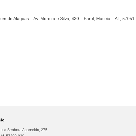
em de Alagoas – Av. Moreira e Silva, 430 – Farol, Maceió – AL, 57051
ção
ssa Senhora Aparecida, 275
a AL 57300-020