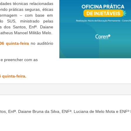
idades técnicas relacionadas
ndo práticas seguras, éticas
enfermagem – com base em
 do SUS, ministrado pelas
s dos Santos, Enfª. Daiane
atheus Manoel Militão Melo.
06 quinta-feira
no auditório
k e preencher com as
 quinta-feira.
os, Enfª. Daiane Bruna da Silva, ENFª. Luciana de Melo Mota e ENFº