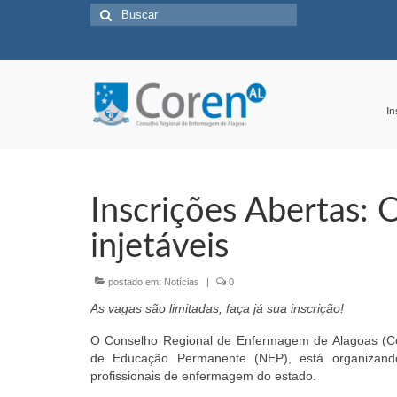
Buscar
por:
In
Inscrições Abertas: O
injetáveis
postado em:
Notícias
|
0
As vagas são limitadas, faça já sua inscrição!
O Conselho Regional de Enfermagem de Alagoas (Co
de Educação Permanente (NEP), está organizan
profissionais de enfermagem do estado.