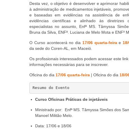
Desta vez, o objetivo é desenvolver e aprimorar habil
à administração de medicamentos injetáveis, promove
e baseadas em evidências na assistência de 
evidências científicas e alinhado às diretrizes
especialistas no assunto, Enfª MS. Tâmyssa Simõe
Bruna da Silva, ENFª. Luciana de Melo Mota e ENFº M
O Curso acontecerá no dia
17/06 quarta-feira
e
18/
da sede do Coren-AL, em Maceió.
Os profissionais interessados podem acessar este lin
informações necessárias para se inscrever.
Oficina do dia
17/06 quarta-feira
| Oficina do dia
18/06
Resumo do Evento
Curso Oficinas Práticas de injetáveis
Ministrado por: Enfª MS. Tâmyssa Simões dos Sant
Manoel Militão Melo.
Data: 17/06 e 18/06