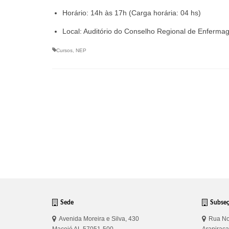
Horário: 14h às 17h (Carga horária: 04 hs)
Local: Auditório do Conselho Regional de Enfermag
Cursos
,
NEP
Sede
Subse
Avenida Moreira e Silva, 430
Rua No
Maceió AL 57051-500
Arapirac