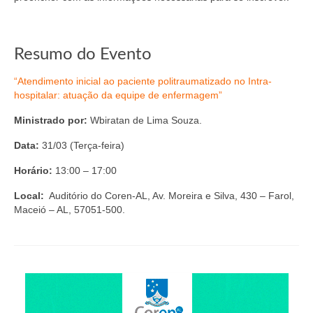
Suspensão do Exercício Profissional
Para Você
Resumo do Evento
Procedimento para registro
“Atendimento inicial ao paciente politraumatizado no Intra-
Clube de Vantagens
hospitalar: atuação da equipe de enfermagem”
Valores dos serviços
Ministrado por:
Wbiratan de Lima Souza.
Data:
31/03 (Terça-feira)
Reserva de auditório
Horário:
13:00 – 17:00
Notícias
Local:
Auditório do Coren-AL, Av. Moreira e Silva, 430 – Farol,
Ouvidoria
Maceió – AL, 57051-500.
Contatos
Fale Conosco
NEP