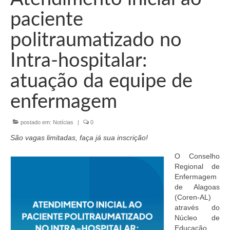
Organograma
paciente
Conselheiros e Diretoria
politraumatizado no
Câmaras Técnicas
Intra-hospitalar:
Carta de Serviços ao Cidadão
atuação da equipe de
Governança
enfermagem
Transparência e Prestação de Contas
postado em:
Notícias
|
0
Eleições
São vagas limitadas, faça já sua inscrição!
Eleições Triênio 2027-2029
O Conselho
Regional de
Eleições 2023
Enfermagem
de Alagoas
Eleições Anteriores
(Coren-AL)
através do
Agenda do presidente
Núcleo de
Educação