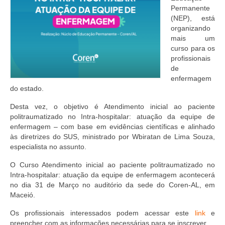
Editais e licitação
Permanente
(NEP), está
Eleições
organizando
mais um
Fiscalização
curso para os
profissionais
Responsabilidade Técnica
de
enfermagem
Legislações
do estado.
Decisões
Desta vez, o objetivo é Atendimento inicial ao paciente
politraumatizado no Intra-hospitalar: atuação da equipe de
Portarias
enfermagem – com base em evidências científicas e alinhado
às diretrizes do SUS, ministrado por Wbiratan de Lima Souza,
Resoluções
especialista no assunto.
O Curso Atendimento inicial ao paciente politraumatizado no
Desagravo Público
Intra-hospitalar: atuação da equipe de enfermagem acontecerá
no dia 31 de Março no auditório da sede do Coren-AL, em
Processos Éticos
Maceió.
Censura Pública
Os profissionais interessados podem acessar este
link
e
preencher com as informações necessárias para se inscrever.