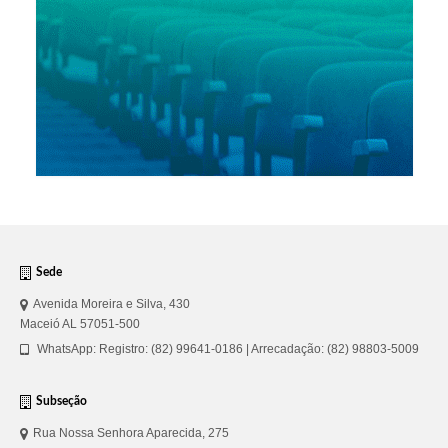
Sede
Avenida Moreira e Silva, 430
Maceió AL 57051-500
WhatsApp: Registro: (82) 99641-0186 | Arrecadação: (82) 98803-5009
Subseção
Rua Nossa Senhora Aparecida, 275