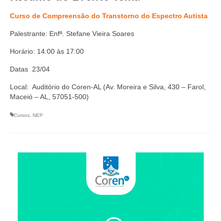
Suspensão do Exercício Profissional
Curso de Compreensão do Transtorno do Espectro Autista
Para Você
Palestrante: Enfª. Stefane Vieira Soares
Procedimento para registro
Horário: 14:00 às 17:00
Clube de Vantagens
Datas 23/04
Valores dos serviços
Local: Auditório do Coren-AL (Av. Moreira e Silva, 430 – Farol,
Maceió – AL, 57051-500)
Reserva de auditório
Cursos
,
NEP
Notícias
Ouvidoria
Contatos
Fale Conosco
NEP