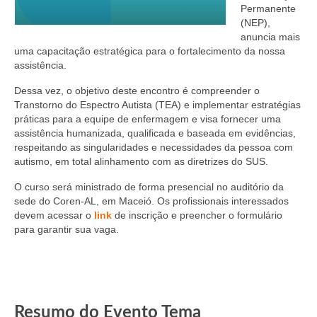
Editais e licitação
Permanente
(NEP),
Eleições
anuncia mais
uma capacitação estratégica para o fortalecimento da nossa
Fiscalização
assistência.
Responsabilidade Técnica
Dessa vez, o objetivo deste encontro é compreender o
Transtorno do Espectro Autista (TEA) e implementar estratégias
práticas para a equipe de enfermagem e visa fornecer uma
Legislações
assistência humanizada, qualificada e baseada em evidências,
respeitando as singularidades e necessidades da pessoa com
Decisões
autismo, em total alinhamento com as diretrizes do SUS.
Portarias
O curso será ministrado de forma presencial no auditório da
sede do Coren-AL, em Maceió. Os profissionais interessados
Resoluções
devem acessar o
link
de inscrição e preencher o formulário
para garantir sua vaga.
Desagravo Público
Processos Éticos
Censura Pública
Resumo do Evento Tema