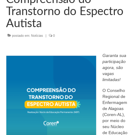
Organograma
Transtorno do Espectro
Conselheiros e Diretoria
Autista
Câmaras Técnicas
postado em:
Notícias
|
0
Carta de Serviços ao Cidadão
Governança
Garanta sua
participação
Transparência e Prestação de Contas
agora, são
vagas
Eleições
limitadas!
Eleições Triênio 2027-2029
O Conselho
Regional de
Eleições 2023
Enfermagem
de Alagoas
Eleições Anteriores
(Coren-AL),
por meio do
Agenda do presidente
seu Núcleo
de Educação