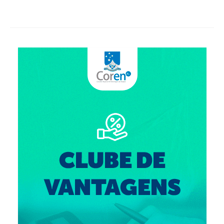
Suspensão do Exercício Profissional
Para Você
Procedimento para registro
Clube de Vantagens
Valores dos serviços
Reserva de auditório
Notícias
Ouvidoria
Contatos
Fale Conosco
NEP