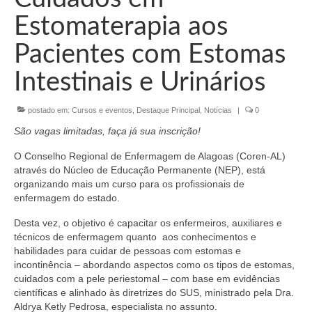
Organograma
Estomaterapia aos
Conselheiros e Diretoria
Pacientes com Estomas
Câmaras Técnicas
Intestinais e Urinários
Carta de Serviços ao Cidadão
postado em:
Cursos e eventos
,
Destaque Principal
,
Notícias
|
0
Governança
São vagas limitadas, faça já sua inscrição!
Transparência e Prestação de Contas
O Conselho Regional de Enfermagem de Alagoas (Coren-AL)
através do Núcleo de Educação Permanente (NEP), está
Eleições
organizando mais um curso para os profissionais de
enfermagem do estado.
Eleições Triênio 2027-2029
Desta vez, o objetivo é capacitar os enfermeiros, auxiliares e
Eleições 2023
técnicos de enfermagem quanto aos conhecimentos e
habilidades para cuidar de pessoas com estomas e
Eleições Anteriores
incontinência – abordando aspectos como os tipos de estomas,
cuidados com a pele periestomal – com base em evidências
Agenda do presidente
científicas e alinhado às diretrizes do SUS, ministrado pela Dra.
Aldrya Ketly Pedrosa, especialista no assunto.