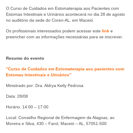
Editais e licitação
O Curso de Cuidados em Estomaterapia aos Pacientes com
Eleições
Estomas Intestinais e Urinários acontecerá no dia 28 de agosto
no auditório da sede do Coren-AL, em Maceió.
Fiscalização
Os profissionais interessados podem acessar este
link
e
preencher com as informações necessárias para se inscrever.
Responsabilidade Técnica
Legislações
Resumo do evento
Decisões
“Curso de Cuidados em Estomaterapia aos pacientes com
Portarias
Estomas Intestinais e Urinários”
Ministrado por: Dra. Aldrya Ketly Pedrosa
Resoluções
Data: 28/08
Desagravo Público
Horário: 14:00 – 17:00
Processos Éticos
Local: Conselho Regional de Enfermagem de Alagoas, av.
Censura Pública
Moreira e Silva, 430 – Farol, Maceió – AL, 57051-500