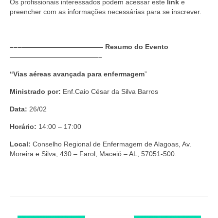
Os profissionais interessados podem acessar este
Editais e licitação
link
e
preencher com as informações necessárias para se inscrever.
Eleições
Fiscalização
–––———————————— Resumo do Evento
—————————————–
Responsabilidade Técnica
“Vias aéreas avançada para enfermagem
”
Legislações
Ministrado por:
Enf.Caio César da Silva Barros
Decisões
Data:
26/02
Portarias
Horário:
14:00 – 17:00
Resoluções
Local:
Conselho Regional de Enfermagem de Alagoas, Av.
Moreira e Silva, 430 – Farol, Maceió – AL, 57051-500.
Desagravo Público
Processos Éticos
Censura Pública