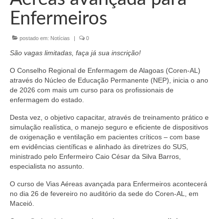
Organograma
Enfermeiros
Conselheiros e Diretoria
postado em:
Notícias
|
0
Câmaras Técnicas
São vagas limitadas, faça já sua inscrição!
Carta de Serviços ao Cidadão
O Conselho Regional de Enfermagem de Alagoas (Coren-AL)
através do Núcleo de Educação Permanente (NEP), inicia o ano
Governança
de 2026 com mais um curso para os profissionais de
enfermagem do estado.
Transparência e Prestação de Contas
Desta vez, o objetivo capacitar, através de treinamento prático e
Eleições
simulação realística, o manejo seguro e eficiente de dispositivos
de oxigenação e ventilação em pacientes críticos – com base
Eleições Triênio 2027-2029
em evidências científicas e alinhado às diretrizes do SUS,
ministrado pelo Enfermeiro Caio César da Silva Barros,
Eleições 2023
especialista no assunto.
Eleições Anteriores
O curso de Vias Aéreas avançada para Enfermeiros acontecerá
no dia 26 de fevereiro no auditório da sede do Coren-AL, em
Agenda do presidente
Maceió.