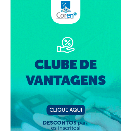
Suspensão do Exercício Profissional
Para Você
Procedimento para registro
Clube de Vantagens
Valores dos serviços
Reserva de auditório
Notícias
Ouvidoria
Contatos
Fale Conosco
NEP