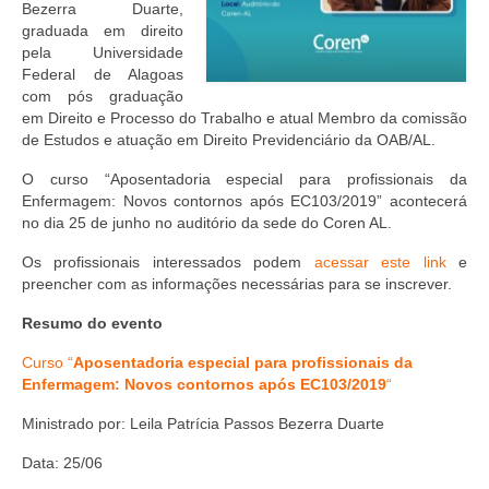
Editais e licitação
Bezerra Duarte,
graduada em direito
Eleições
pela Universidade
Federal de Alagoas
Fiscalização
com pós graduação
em Direito e Processo do Trabalho e atual Membro da comissão
Responsabilidade Técnica
de Estudos e atuação em Direito Previdenciário da OAB/AL.
O curso “Aposentadoria especial para profissionais da
Legislações
Enfermagem: Novos contornos após EC103/2019” acontecerá
no dia 25 de junho no auditório da sede do Coren AL.
Decisões
Os profissionais interessados podem
acessar este link
e
Portarias
preencher com as informações necessárias para se inscrever.
Resoluções
Resumo do evento
Curso “
Aposentadoria especial para profissionais da
Desagravo Público
Enfermagem: Novos contornos após EC103/2019
“
Processos Éticos
Ministrado por: Leila Patrícia Passos Bezerra Duarte
Censura Pública
Data: 25/06