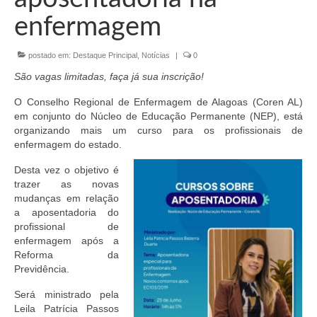
Organograma
enfermagem
Conselheiros e Diretoria
postado em:
Destaque Principal
,
Notícias
|
0
Câmaras Técnicas
São vagas limitadas, faça já sua inscrição!
Carta de Serviços ao Cidadão
O Conselho Regional de Enfermagem de Alagoas (Coren AL)
em conjunto do Núcleo de Educação
Permanente
(NEP), está
Governança
organizando mais um curso para os profissionais de
enfermagem do estado.
Transparência e Prestação de Contas
Desta vez o objetivo é
Eleições
trazer as novas
mudanças em relação
Eleições Triênio 2027-2029
a aposentadoria do
profissional de
Eleições 2023
enfermagem após a
Reforma da
Eleições Anteriores
Previdência.
Agenda do presidente
Será ministrado pela
Leila Patrícia Passos