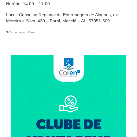
Suspensão do Exercício Profissional
Horário: 14:00 – 17:00
Local: Conselho Regional de Enfermagem de Alagoas, av.
Para Você
Moreira e Silva, 430 – Farol, Maceió – AL, 57051-500
Procedimento para registro
Capacitação
,
Curso
Clube de Vantagens
Valores dos serviços
Reserva de auditório
Notícias
Ouvidoria
Contatos
Fale Conosco
NEP