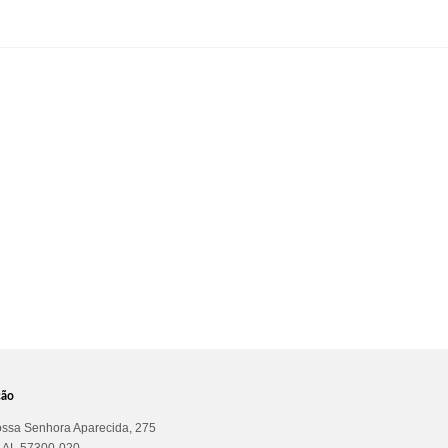
ção
ssa Senhora Aparecida, 275
a AL 57300-020