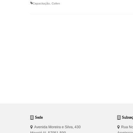
Capacitação
,
Cofen
Sede
Subse
Avenida Moreira e Silva, 430
Rua No
Maceió AL 57051-500
Arapirac