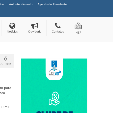
tas
Autoatendimento
Agenda do Presidente
Notícias
Ouvidoria
Contatos
NEP
6
OUT 2025
em para
ara
50 mil