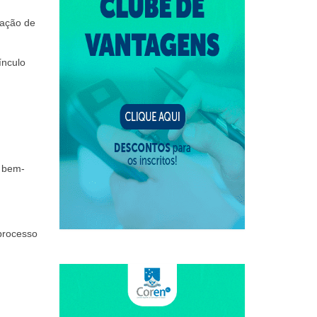
mação de
ínculo
o bem-
 processo