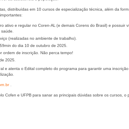
itas, distribuídas em 10 cursos de especialização técnica, além da for
importantes:
o ativo e regular no Coren-AL (e demais Corens do Brasil) e possuir v
e saúde.
viço (realizadas no ambiente de trabalho).
h59min do dia 10 de outubro de 2025.
or ordem de inscrição. Não perca tempo!
de 2025.
al e atenta o Edital completo do programa para garantir uma inscriçã
lização.
om.br
.
pelo Cofen e UFPB para sanar as principais dúvidas sobre os cursos, o