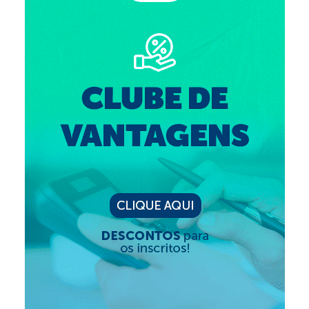
Suspensão do Exercício Profissional
Para Você
Procedimento para registro
Clube de Vantagens
Valores dos serviços
Reserva de auditório
Notícias
Ouvidoria
Contatos
Fale Conosco
NEP