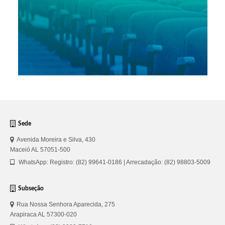
Sede
Avenida Moreira e Silva, 430
Maceió AL 57051-500
WhatsApp: Registro: (82) 99641-0186 | Arrecadação: (82) 98803-5009
Subseção
Rua Nossa Senhora Aparecida, 275
Arapiraca AL 57300-020