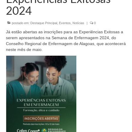
Organograma
2024
Conselheiros e Diretoria
postado em:
Destaque Principal
,
Eventos
,
Notícias
|
0
Câmaras Técnicas
Já estão abertas as inscrições para as Experiências Exitosas a
Carta de Serviços ao Cidadão
serem apresentados na Semana de Enfermagem 2024, do
Conselho Regional de Enfermagem de Alagoas, que acontecerá
Governança
neste mês de maio.
Transparência e Prestação de Contas
Eleições
Eleições Triênio 2027-2029
Eleições 2023
Eleições Anteriores
Agenda do presidente