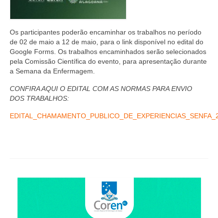
Editais e licitação
Eleições
Os participantes poderão encaminhar os trabalhos no período
de 02 de maio a 12 de maio, para o link disponível no edital do
Fiscalização
Google Forms. Os trabalhos encaminhados serão selecionados
pela Comissão Científica do evento, para apresentação durante
Responsabilidade Técnica
a Semana da Enfermagem.
Legislações
CONFIRA AQUI O EDITAL COM AS NORMAS PARA ENVIO
DOS TRABALHOS:
Decisões
EDITAL_CHAMAMENTO_PUBLICO_DE_EXPERIENCIAS_SENFA_
Portarias
Resoluções
Desagravo Público
Processos Éticos
Censura Pública