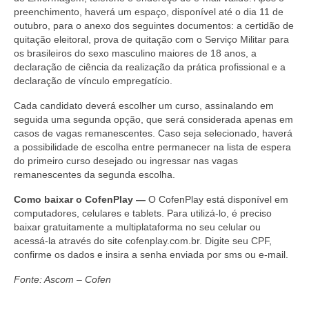
Suspensão do Exercício Profissional
preenchimento, haverá um espaço, disponível até o dia 11 de
outubro, para o anexo dos seguintes documentos: a certidão de
Para Você
quitação eleitoral, prova de quitação com o Serviço Militar para
os brasileiros do sexo masculino maiores de 18 anos, a
Procedimento para registro
declaração de ciência da realização da prática profissional e a
declaração de vínculo empregatício.
Clube de Vantagens
Cada candidato deverá escolher um curso, assinalando em
Valores dos serviços
seguida uma segunda opção, que será considerada apenas em
casos de vagas remanescentes. Caso seja selecionado, haverá
Reserva de auditório
a possibilidade de escolha entre permanecer na lista de espera
do primeiro curso desejado ou ingressar nas vagas
remanescentes da segunda escolha.
Notícias
Como baixar o CofenPlay —
O CofenPlay está disponível em
Ouvidoria
computadores, celulares e tablets. Para utilizá-lo, é preciso
baixar gratuitamente a multiplataforma no seu celular ou
Contatos
acessá-la através do site cofenplay.com.br. Digite seu CPF,
confirme os dados e insira a senha enviada por sms ou e-mail.
Fale Conosco
Fonte: Ascom – Cofen
NEP