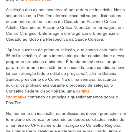
Editais e licitação
A seleção dos alunos acontecerá por ordem de inscrição. Nesta
Eleições
segunda fase, o Pós-Tec oferece cinco mil vagas, distribuídas
novamente entre os cursos de Cuidado ao Paciente Crítico
Fiscalização
Adulto, Cuidado ao Paciente Crítico Neonatal, Enfermagem em
Centro Cirúrgico, Enfermagem em Urgência e Emergência e
Responsabilidade Técnica
Cuidado ao Idoso na Perspectiva da Saúde Coletiva.
Legislações
“Após o sucesso da primeira seleção, que contou com mais de
85 mil inscrições, é uma imensa alegria dar continuidade a esse
programa grandioso e pioneiro. É fundamental ressaltar que
Decisões
para realizar uma inscrição bem-sucedida, cada candidato deve
ler com atenção todo o edital do programa”, afirma Betânia
Portarias
Santos, presidente do Cofen. Na última semana, buscando
auxiliar os profissionais durante o processo de seleção, o
Resoluções
Conselho Federal disponibilizou uma
cartilha
informativa
contendo os principais questionamentos sobre o
Desagravo Público
Pós-Tec.
Processos Éticos
No momento da inscrição, os profissionais devem preencher um
formulário eletrônico fornecendo os dados solicitados, incluindo
Censura Pública
o número do CPF, número de inscrição do Conselho Regional
de Enfermagem, telefone e endereço de e-mail válido. Após o