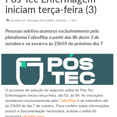
Organograma
iniciam terça-feira (3)
Conselheiros e Diretoria
postado em:
Destaque Secundário
,
Notícias
|
0
Câmaras Técnicas
Processo seletivo acontece exclusivamente pela
Carta de Serviços ao Cidadão
plataforma CofenPlay a partir das 8h deste 3 de
Governança
outubro e
se encerra às 23h59 do próximo dia 7
Transparência e Prestação de Contas
Eleições
Eleições Triênio 2027-2029
Eleições 2023
O processo de seleção do segundo edital do Pós-Tec
Enfermagem iniciou terça-feira, dia 03, às 8h. As inscrições
Eleições Anteriores
acontecem exclusivamente pelo
CofenPlay
e se estendem até
às 23h59 do dia 7 de outubro. Para conferir todas informações,
Agenda do presidente
prazos e documentação necessária, acesse o edital do
programa
clicando aqui
.