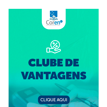
Suspensão do Exercício Profissional
Para Você
Procedimento para registro
Clube de Vantagens
Valores dos serviços
Reserva de auditório
Notícias
Ouvidoria
Contatos
Fale Conosco
NEP