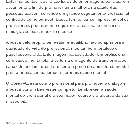
Enfermeiros, técnicos, e auxiliares de enfermagem, por atuarem
Editais e licitação
ativamente a fim de promover uma melhora na saúde das
pessoas, acabam sofrendo um grande esgotamento profissional
Eleições
conhecido como burnout. Dessa forma, faz-se imprescindível os
profissionais procurarem o equilíbrio emocional e em casos
Fiscalização
mais graves buscar auxílio médico.
Responsabilidade Técnica
A busca pelo próprio bem-estar e equilíbrio não só aprimora a
qualidade de vida do profissional, mas também fortalece o
Legislações
papel essencial da Enfermagem na sociedade. Um profissional
com saúde mental plena se torna um agente de transformação,
Decisões
capaz de acolher, orientar e ser um ponto de apoio fundamental
para a população na jornada por mais saúde mental.
Portarias
O Coren-AL está com o profissional para promover o diálogo e
Resoluções
a busca por um bem-estar completo. Lembre-se: a saúde
mental do profissional é o seu maior recurso e o alicerce de sua
Desagravo Público
missão vital.
Processos Éticos
Campanha
,
Enfermagem
Censura Pública