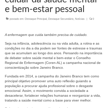
Organograma
e bem-estar pessoal
Conselheiros e Diretoria
postado em:
Destaque Principal
,
Destaque Secundário
,
Notícias
|
0
Câmaras Técnicas
Carta de Serviços ao Cidadão
A enfermagem que cuida também precisa de cuidado.
Governança
Seja na infância, adolescência ou na vida adulta, a rotina e as
condições no dia a dia podem ser fontes de estresse e traumas
Transparência e Prestação de Contas
que se acumulam ao longo dos anos. Pensando na importância
de debater sobre saúde mental e bem-estar o Conselho
Eleições
Regional de Enfermagem (Coren-AL) a campanha nacional de
conscientização sobre Janeiro Branco.
Eleições Triênio 2027-2029
Fundada em 2014, a campanha do Janeiro Branco tem como
Eleições 2023
principal objetivo promover uma auto reflexão guiando a
população a procurar ajuda profissional sobre o desgaste
Eleições Anteriores
emocional. Assim, o movimento convida a sociedade a
desacelerar, fortalecer relações humanas e reorganizar a vida,
Agenda do presidente
tratando a saúde mental como a base para viver melhor.