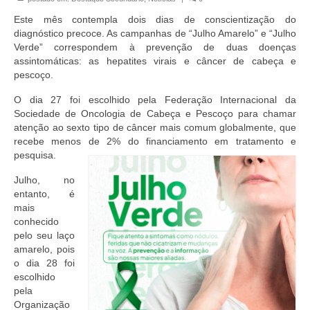
Organograma
Este mês contempla dois dias de conscientização do
Conselheiros e Diretoria
diagnóstico precoce. As campanhas de “Julho Amarelo” e “Julho
Verde” correspondem à prevenção de duas doenças
Câmaras Técnicas
assintomáticas: as hepatites virais e câncer de cabeça e
pescoço.
Carta de Serviços ao Cidadão
O dia 27 foi escolhido pela Federação Internacional da
Sociedade de Oncologia de Cabeça e Pescoço para chamar
Governança
atenção ao sexto tipo de câncer mais comum globalmente, que
recebe menos de 2% do financiamento em tratamento e
Transparência e Prestação de Contas
pesquisa.
Eleições
Julho, no
entanto, é
Eleições Triênio 2027-2029
mais
conhecido
Eleições 2023
pelo seu laço
amarelo, pois
Eleições Anteriores
o dia 28 foi
escolhido
Agenda do presidente
pela
Organização