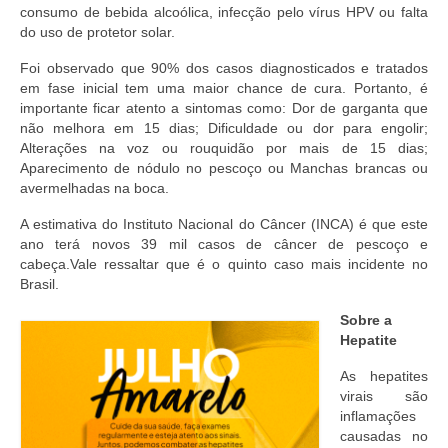
Suspensão do Exercício Profissional
consumo de bebida alcoólica, infecção pelo vírus HPV ou falta
do uso de protetor solar.
Para Você
Foi observado que 90% dos casos diagnosticados e tratados
em fase inicial tem uma maior chance de cura. Portanto, é
Procedimento para registro
importante ficar atento a sintomas como: Dor de garganta que
não melhora em 15 dias; Dificuldade ou dor para engolir;
Clube de Vantagens
Alterações na voz ou rouquidão por mais de 15 dias;
Aparecimento de nódulo no pescoço ou Manchas brancas ou
Valores dos serviços
avermelhadas na boca.
Reserva de auditório
A estimativa do Instituto Nacional do Câncer (INCA) é que este
ano terá novos 39 mil casos de câncer de pescoço e
Notícias
cabeça.Vale ressaltar que é o quinto caso mais incidente no
Brasil.
Ouvidoria
Sobre a
Contatos
Hepatite
Fale Conosco
As hepatites
virais são
inflamações
NEP
causadas no