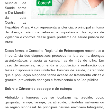
Editais e licitação
Mundial da
Saúde como
Eleições
o Dia Mundial
da Luta
Fiscalização
Contra as
Hepatites Virais. A cor representa a icterícia, o principal sintoma
Responsabilidade Técnica
da doença, além de reforçar a importância das ações de
vigilância e controle desse grave problema de saúde pública no
Legislações
Brasil.
Desta forma, o Conselho Regional de Enfermagem reconhece a
Decisões
importância dos diagnósticos precoces na luta contra doenças
assintomáticas e apoia as campanhas do mês de julho. Em
Portarias
caso de suspeitas, recomenda à população a realização dos
testes disponíveis nas unidades básicas de saúde, garantindo
Resoluções
que a população alagoana tenha acesso ao tratamento eficaz e
gratuito, prevenindo doenças e fortalecendo a saúde pública.
Desagravo Público
Sobre o Câncer de pescoço e de cabeça
Processos Éticos
Atribuído a tumores que se localizam na tireoide, boca,
Censura Pública
garganta, faringe, laringe, paratireoide, glândulas salivares ou
na região sinonasal. As principais causas envolvem tabagismo,