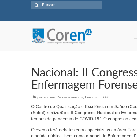
Buscar
por:
In
Nacional: II Congres
Enfermagem Forens
postado em:
Cursos e eventos
,
Eventos
|
0
O Centro de Qualificação e Excelência em Saúde (Ce
(Sobef) realizarão o II Congresso Nacional de Enfer
tempos de pandemia de COVID-19”. O congresso acont
O evento terá debates com especialistas da área Fore
a saúde pública, bem como o papel da Enfermagem Fo