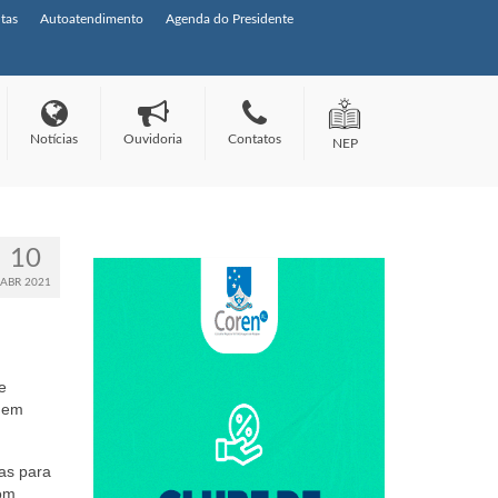
tas
Autoatendimento
Agenda do Presidente
Notícias
Ouvidoria
Contatos
NEP
10
ABR 2021
e
s em
as para
com