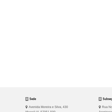
Sede
Subse
Avenida Moreira e Silva, 430
Rua No
Maceió AL 57051-500
Arapirac