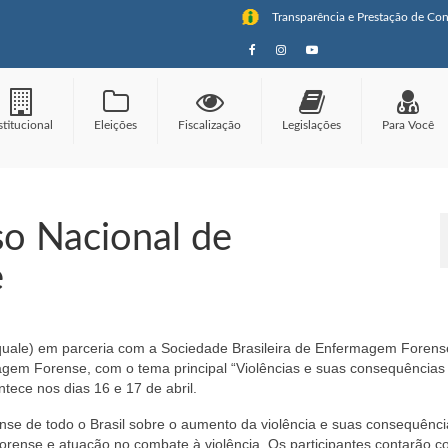
Transparência e Prestação de Con
stitucional
Eleições
Fiscalização
Legislações
Para Você
so Nacional de
e
quale) em parceria com a Sociedade Brasileira de Enfermagem Forens
magem Forense, com o tema principal “Violências e suas consequência
ece nos dias 16 e 17 de abril.
nse de todo o Brasil sobre o aumento da violência e suas consequênci
rense e atuação no combate à violência. Os participantes contarão 