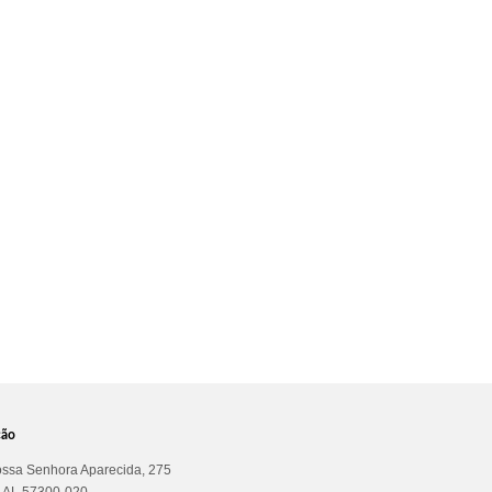
ção
ssa Senhora Aparecida, 275
a AL 57300-020