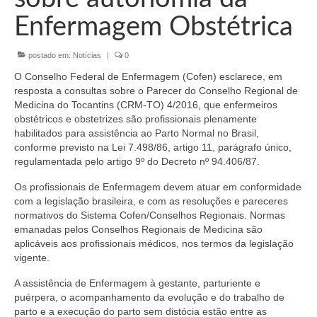
Organograma
Enfermagem Obstétrica
Conselheiros e Diretoria
postado em:
Notícias
|
0
Câmaras Técnicas
O Conselho Federal de Enfermagem (Cofen) esclarece, em
Carta de Serviços ao Cidadão
resposta a consultas sobre o Parecer do Conselho Regional de
Medicina do Tocantins (CRM-TO) 4/2016, que enfermeiros
Governança
obstétricos e obstetrizes são profissionais plenamente
habilitados para assistência ao Parto Normal no Brasil,
Transparência e Prestação de Contas
conforme previsto na Lei 7.498/86, artigo 11, parágrafo único,
regulamentada pelo artigo 9º do Decreto nº 94.406/87.
Eleições
Os profissionais de Enfermagem devem atuar em conformidade
com a legislação brasileira, e com as resoluções e pareceres
Eleições Triênio 2027-2029
normativos do Sistema Cofen/Conselhos Regionais. Normas
emanadas pelos Conselhos Regionais de Medicina são
Eleições 2023
aplicáveis aos profissionais médicos, nos termos da legislação
vigente.
Eleições Anteriores
A assistência de Enfermagem à gestante, parturiente e
Agenda do presidente
puérpera, o acompanhamento da evolução e do trabalho de
parto e a execução do parto sem distócia estão entre as