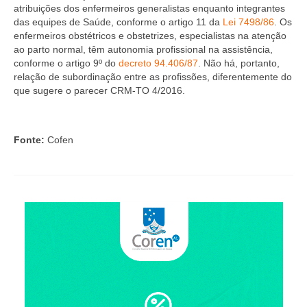
Editais e licitação
atribuições dos enfermeiros generalistas enquanto integrantes
das equipes de Saúde, conforme o artigo 11 da
Lei 7498/86
. Os
Eleições
enfermeiros obstétricos e obstetrizes, especialistas na atenção
ao parto normal, têm autonomia profissional na assistência,
Fiscalização
conforme o artigo 9º do
decreto 94.406/87
. Não há, portanto,
relação de subordinação entre as profissões, diferentemente do
Responsabilidade Técnica
que sugere o parecer CRM-TO 4/2016.
Legislações
Fonte:
Cofen
Decisões
Portarias
Resoluções
Desagravo Público
Processos Éticos
Censura Pública