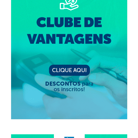
Suspensão do Exercício Profissional
Para Você
Procedimento para registro
Clube de Vantagens
Valores dos serviços
Reserva de auditório
Notícias
Ouvidoria
Contatos
Fale Conosco
NEP