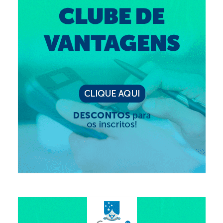
Editais e licitação
Eleições
Fiscalização
Responsabilidade Técnica
Legislações
Decisões
Portarias
Resoluções
Desagravo Público
Processos Éticos
Censura Pública