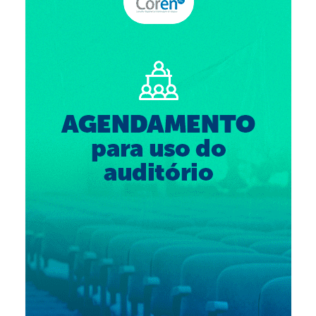
Suspensão do Exercício Profissional
Para Você
Procedimento para registro
Clube de Vantagens
Valores dos serviços
Reserva de auditório
Notícias
Ouvidoria
Contatos
Fale Conosco
NEP