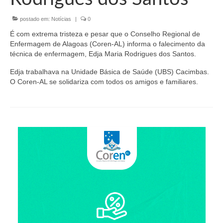
Organograma
postado em:
Notícias
|
0
Conselheiros e Diretoria
É com extrema tristeza e pesar que o Conselho Regional de
Câmaras Técnicas
Enfermagem de Alagoas (Coren-AL) informa o falecimento da
técnica de enfermagem, Edja Maria Rodrigues dos Santos.
Carta de Serviços ao Cidadão
Edja trabalhava na Unidade Básica de Saúde (UBS) Cacimbas.
O Coren-AL se solidariza com todos os amigos e familiares.
Governança
Transparência e Prestação de Contas
Eleições
Eleições Triênio 2027-2029
Eleições 2023
Eleições Anteriores
Agenda do presidente