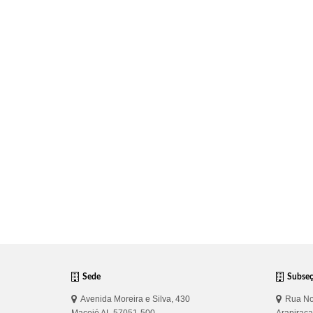
Sede
Subse
Avenida Moreira e Silva, 430
Rua No
Maceió AL 57051-500
Arapirac