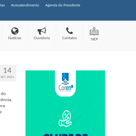
tas
Autoatendimento
Agenda do Presidente
Notícias
Ouvidoria
Contatos
NEP
14
SET 2021
 do
cência,
era
e