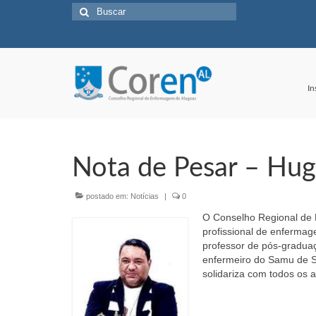
Buscar
por:
In
Nota de Pesar – Hug
postado em:
Notícias
|
0
O Conselho Regional de E
profissional de enfermag
professor de pós-gradua
enfermeiro do Samu de S
solidariza com todos os a