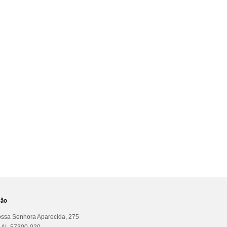
ção
ssa Senhora Aparecida, 275
a AL 57300-020