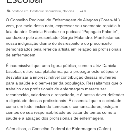
Organograma
postado em:
Destaque Secundário
,
Notícias
|
0
Conselheiros e Diretoria
O Conselho Regional de Enfermagem de Alagoas (Coren-AL)
Câmaras Técnicas
vem, por meio desta nota, expressar seu veemente repúdio à
fala da atriz Daniela Escobar no podcast “Papagaio Falante”,
Carta de Serviços ao Cidadão
conduzido pelo apresentador Sérgio Malandro. Manifestamos
nossa indignação diante do desrespeito e do preconceito
Governança
demonstrados pela referida artista em relação às profissionais
de enfermagem.
Transparência e Prestação de Contas
É inadmissível que uma figura pública, como a atriz Daniela
Escobar, utilize sua plataforma para propagar estereótipos e
Eleições
desvalorizar a imprescindível contribuição dessas mulheres
para a saúde e o bem-estar da população. Ressaltamos que o
Eleições Triênio 2027-2029
trabalho das profissionais de enfermagem merece ser
reconhecido, valorizado e respeitado, e é nosso dever defender
Eleições 2023
a dignidade dessas profissionais. É essencial que a sociedade
como um todo, incluindo famosos e comunicadores, estejam
Eleições Anteriores
cientes de sua responsabilidade ao tratar de temas como a
saúde e a atuação dos profissionais de enfermagem.
Agenda do presidente
Além disso, o Conselho Federal de Enfermagem (Cofen)