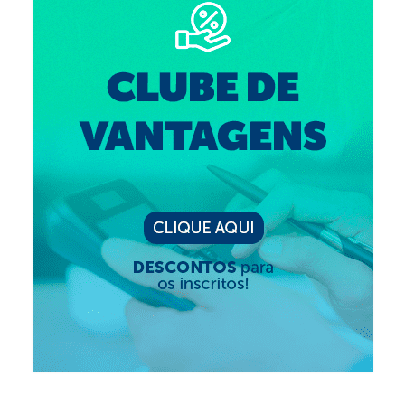
Suspensão do Exercício Profissional
Para Você
Procedimento para registro
Clube de Vantagens
Valores dos serviços
Reserva de auditório
Notícias
Ouvidoria
Contatos
Fale Conosco
NEP