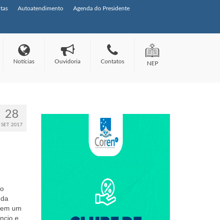
tas
Autoatendimento
Agenda do Presidente
Notícias
Ouvidoria
Contatos
NEP
28
SET 2017
ao
 da
a em um
ncio e