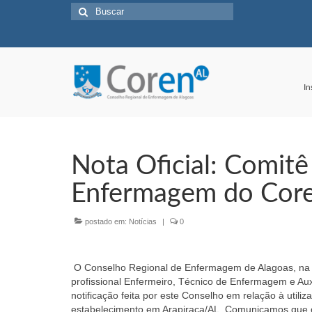
Buscar
por:
In
Nota Oficial: Comitê
Enfermagem do Cor
postado em:
Notícias
|
0
O Conselho Regional de Enfermagem de Alagoas, na 
profissional Enfermeiro, Técnico de Enfermagem e Auxi
notificação feita por este Conselho em relação à uti
estabelecimento em Arapiraca/AL. Comunicamos que o 