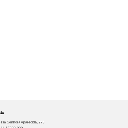
ção
ssa Senhora Aparecida, 275
a AL 57300-020