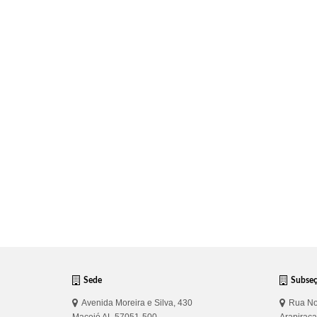
Sede
Subse
Avenida Moreira e Silva, 430
Rua No
Maceió AL 57051-500
Arapirac