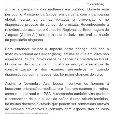
Editais e licitação
masculina,
similar à campanha das mulheres em outubro. Durante este
Eleições
período, o Ministério da Saúde, em parceria com a campanha
global, realiza campanhas voltadas à prevenção e no
Fiscalização
diagnóstico precoce do câncer de próstata. Reconhecendo a
relevância do assunto, o Conselho Regional de Enfermagem de
Responsabilidade Técnica
Alagoas (Coren-AL) une-se a esta iniciativa em prol da saúde
da população alagoana.
Legislações
Para entender melhor o impacto desta doença, segundo o
Decisões
Instituto Nacional de Câncer (Inca), estima-se que em 2025 são
esperados 71.730 novos casos de câncer de próstata no Brasil.
Portarias
O objetivo da campanha mundial visa reforçar a urgência da
conscientização e dos exames preventivos – quando
Resoluções
diagnosticado com antecedência, há maior chances de cura.
Assim, o Novembro Azul busca incentivar os homens a
Desagravo Público
buscarem orientações médicas e a fazerem exames de rotina,
como o toque retal e o PSA. A campanha também visa quebrar
Processos Éticos
o preconceito de que cuidar da saúde é uma atitude feminina,
há muitas doenças evitáveis que podem ser combatidas através
Censura Pública
de exames preventivos e consulta com especialistas no caso