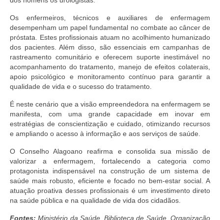
dos homens os urologistas.
Suspensão do Exercício Profissional
Os enfermeiros, técnicos e auxiliares de enfermagem
Para Você
desempenham um papel fundamental no combate ao câncer de
próstata. Estes profissionais atuam no acolhimento humanizado
Procedimento para registro
dos pacientes. Além disso, são essenciais em campanhas de
rastreamento comunitário e oferecem suporte inestimável no
Clube de Vantagens
acompanhamento do tratamento, manejo de efeitos colaterais,
apoio psicológico e monitoramento contínuo para garantir a
Valores dos serviços
qualidade de vida e o sucesso do tratamento.
É neste cenário que a visão empreendedora na enfermagem se
Reserva de auditório
manifesta, com uma grande capacidade em inovar em
estratégias de conscientização e cuidado, otimizando recursos
Notícias
e ampliando o acesso à informação e aos serviços de saúde.
Ouvidoria
O Conselho Alagoano reafirma e consolida sua missão de
valorizar a enfermagem, fortalecendo a categoria como
Contatos
protagonista indispensável na construção de um sistema de
saúde mais robusto, eficiente e focado no bem-estar social. A
Fale Conosco
atuação proativa desses profissionais é um investimento direto
na saúde pública e na qualidade de vida dos cidadãos.
NEP
Fontes:
Ministério da Saúde, Biblioteca de Saúde, Organização