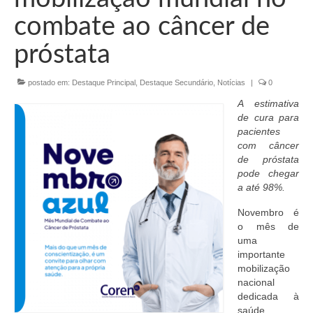
Organograma
combate ao câncer de
Conselheiros e Diretoria
próstata
Câmaras Técnicas
postado em:
Destaque Principal
,
Destaque Secundário
,
Notícias
|
0
Carta de Serviços ao Cidadão
A estimativa
Governança
de cura para
pacientes
Transparência e Prestação de Contas
com câncer
de próstata
Eleições
pode chegar
a até 98%.
Eleições Triênio 2027-2029
Novembro é
o mês de
Eleições 2023
uma
importante
Eleições Anteriores
mobilização
nacional
Agenda do presidente
dedicada à
saúde