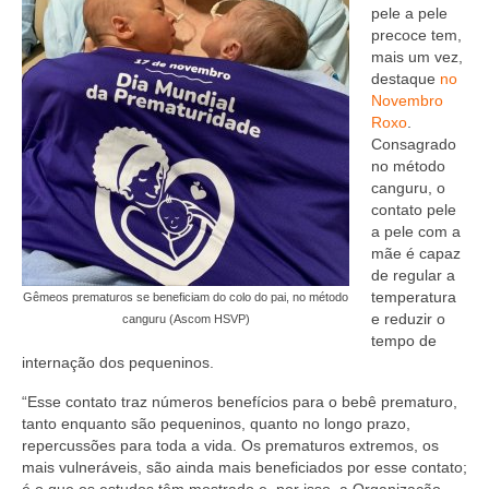
Suspensão do Exercício Profissional
pele a pele
precoce tem,
Para Você
mais um vez,
destaque
no
Procedimento para registro
Novembro
Roxo
.
Clube de Vantagens
Consagrado
no método
Valores dos serviços
canguru, o
contato pele
Reserva de auditório
a pele com a
mãe é capaz
de regular a
Notícias
temperatura
Gêmeos prematuros se beneficiam do colo do pai, no método
e reduzir o
Ouvidoria
canguru (Ascom HSVP)
tempo de
internação dos pequeninos.
Contatos
“Esse contato traz números benefícios para o bebê prematuro,
Fale Conosco
tanto enquanto são pequeninos, quanto no longo prazo,
repercussões para toda a vida. Os prematuros extremos, os
NEP
mais vulneráveis, são ainda mais beneficiados por esse contato;