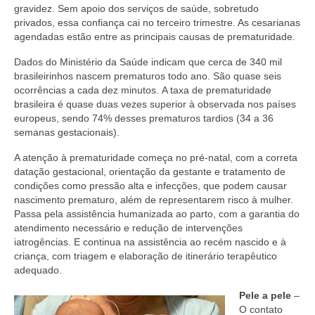
Editais e licitação
gravidez. Sem apoio dos serviços de saúde, sobretudo
privados, essa confiança cai no terceiro trimestre. As cesarianas
Eleições
agendadas estão entre as principais causas de prematuridade.
Fiscalização
Dados do Ministério da Saúde indicam que cerca de 340 mil
brasileirinhos nascem prematuros todo ano. São quase seis
Responsabilidade Técnica
ocorrências a cada dez minutos. A taxa de prematuridade
brasileira é quase duas vezes superior à observada nos países
europeus, sendo 74% desses prematuros tardios (34 a 36
Legislações
semanas gestacionais).
Decisões
A atenção à prematuridade começa no pré-natal, com a correta
datação gestacional, orientação da gestante e tratamento de
Portarias
condições como pressão alta e infecções, que podem causar
nascimento prematuro, além de representarem risco à mulher.
Resoluções
Passa pela assistência humanizada ao parto, com a garantia do
atendimento necessário e redução de intervenções
Desagravo Público
iatrogências. E continua na assistência ao recém nascido e à
criança, com triagem e elaboração de itinerário terapêutico
Processos Éticos
adequado.
Censura Pública
Pele a pele
–
O contato