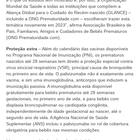
é o que os estudos têm mostrado e, por isso, a Organização
Mundial da Saúde e todas as instituições que compõem a
Aliança Global para o Cuidado do Recém-nascido (GLANCE) –
incluindo a ONG Prematuridade.com – escolheram trazer esta
temática novamente em 2023”, afirma Associação Brasileira de
Pais, Familiares, Amigos e Cuidadores de Bebês Prematuros
(ONG Prematuridade.com).
Proteção extra
– Além do calendário das vacinas disponíveis
no Programa Nacional de Imunização (PNI), os prematuros
nascidos até 28 semanas tem direito a proteção especial contra
vírus sincicial respiratório (VSR), principal causa de bronquiolite
no primeiro ano de vida. O palivizumabe não é exatamente uma
vacina, e sim uma imunoglobulina, anticorpos que induzem a
imunização passiva. A imunoglobulina está disponível
gratuitamente para bebês prematuros até 28 semanas
gestacionais, no primeiro ano de vida, e para bebês com
displasia broncopulmonar ou cardiopatia congênita,
independentemente de idade gestacional ao nascer, até o
segundo ano de vida. A Agência Nacional de Saúde
Suplementar (ANS) incluiu o palivizumabe no rol de cobertura
obrigatória para bebês nas mesmas condições.