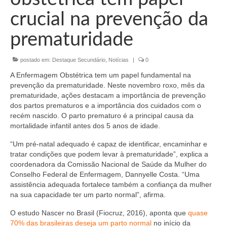
Organograma
crucial na prevenção da
Conselheiros e Diretoria
prematuridade
Câmaras Técnicas
postado em:
Destaque Secundário
,
Notícias
|
0
Carta de Serviços ao Cidadão
A Enfermagem Obstétrica tem um papel fundamental na
Governança
prevenção da prematuridade. Neste novembro roxo, mês da
prematuridade, ações destacam a importância de prevenção
Transparência e Prestação de Contas
dos partos prematuros e a importância dos cuidados com o
recém nascido. O parto prematuro é a principal causa da
Eleições
mortalidade infantil antes dos 5 anos de idade.
“Um pré-natal adequado é capaz de identificar, encaminhar e
Eleições Triênio 2027-2029
tratar condições que podem levar à prematuridade”, explica a
coordenadora da Comissão Nacional de Saúde da Mulher do
Eleições 2023
Conselho Federal de Enfermagem, Dannyelle Costa. “Uma
assistência adequada fortalece também a confiança da mulher
Eleições Anteriores
na sua capacidade ter um parto normal”, afirma.
Agenda do presidente
O estudo Nascer no Brasil (Fiocruz, 2016), aponta que
quase
70% das brasileiras deseja um parto normal
no início da