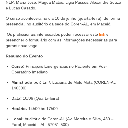
Editais e licitação
NEP: Maria José, Magda Matos, Ligia Passos, Alexandre Souza
e Lucas Casado.
Eleições
O curso acontecerá no dia 10 de junho (quarta-feira), de forma
presencial, no auditório da sede do Coren-AL, em Maceió.
Fiscalização
Os profissionais interessados podem acessar este
link
e
Responsabilidade Técnica
preencher o formulário com as informações necessárias para
garantir sua vaga.
Legislações
Resumo do Evento
Decisões
Curso:
Principais Emergências no Paciente em Pós-
Portarias
Operatório Imediato
Ministrado por:
Enfª. Luciana de Melo Mota (COREN-AL
Resoluções
146390)
Desagravo Público
Data:
10/06 (Quarta-feira)
Processos Éticos
Horário:
14h00 às 17h00
Censura Pública
Local:
Auditório do Coren-AL (Av. Moreira e Silva, 430 –
Farol, Maceió – AL, 57051-500)