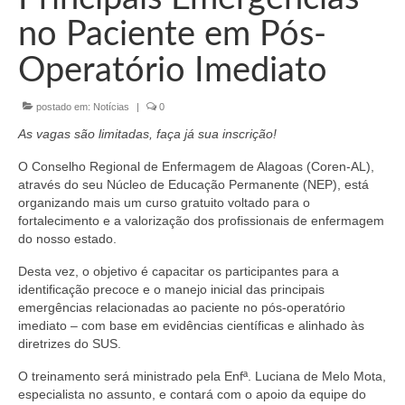
Organograma
no Paciente em Pós-
Conselheiros e Diretoria
Operatório Imediato
Câmaras Técnicas
postado em:
Notícias
|
0
Carta de Serviços ao Cidadão
As vagas são limitadas, faça já sua inscrição!
Governança
O Conselho Regional de Enfermagem de Alagoas (Coren-AL),
através do seu Núcleo de Educação Permanente (NEP), está
Transparência e Prestação de Contas
organizando mais um curso gratuito voltado para o
fortalecimento e a valorização dos profissionais de enfermagem
Eleições
do nosso estado.
Eleições Triênio 2027-2029
Desta vez, o objetivo é capacitar os participantes para a
identificação precoce e o manejo inicial das principais
Eleições 2023
emergências relacionadas ao paciente no pós-operatório
imediato – com base em evidências científicas e alinhado às
Eleições Anteriores
diretrizes do SUS.
Agenda do presidente
O treinamento será ministrado pela Enfª. Luciana de Melo Mota,
especialista no assunto, e contará com o apoio da equipe do