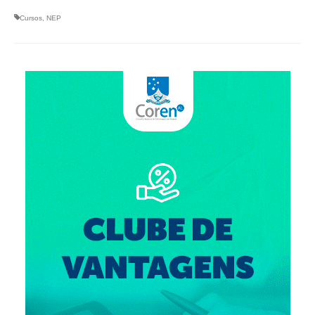
Suspensão do Exercício Profissional
Cursos
,
NEP
Para Você
Procedimento para registro
Clube de Vantagens
Valores dos serviços
Reserva de auditório
Notícias
Ouvidoria
Contatos
Fale Conosco
NEP