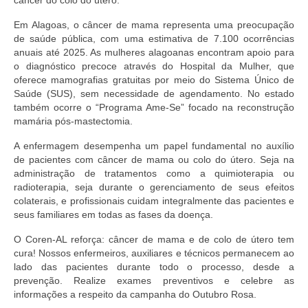
câncer do colo do útero.
Suspensão do Exercício Profissional
Em Alagoas, o câncer de mama representa uma preocupação
Para Você
de saúde pública, com uma estimativa de 7.100 ocorrências
anuais até 2025. As mulheres alagoanas encontram apoio para
Procedimento para registro
o diagnóstico precoce através do Hospital da Mulher, que
oferece mamografias gratuitas por meio do Sistema Único de
Clube de Vantagens
Saúde (SUS), sem necessidade de agendamento. No estado
também ocorre o “Programa Ame-Se” focado na reconstrução
Valores dos serviços
mamária pós-mastectomia.
A enfermagem desempenha um papel fundamental no auxílio
Reserva de auditório
de pacientes com câncer de mama ou colo do útero. Seja na
administração de tratamentos como a quimioterapia ou
Notícias
radioterapia, seja durante o gerenciamento de seus efeitos
colaterais, e profissionais cuidam integralmente das pacientes e
Ouvidoria
seus familiares em todas as fases da doença.
Contatos
O Coren-AL reforça: câncer de mama e de colo de útero tem
cura! Nossos enfermeiros, auxiliares e técnicos permanecem ao
Fale Conosco
lado das pacientes durante todo o processo, desde a
prevenção. Realize exames preventivos e celebre as
NEP
informações a respeito da campanha do Outubro Rosa.