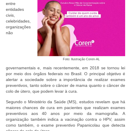
Editais e licitação
entre
entidades
Eleições
civis,
celebridades,
Fiscalização
organizações
não
Responsabilidade Técnica
Legislações
Foto: Ilustração Coren-AL
Decisões
governamentais e, mais recentemente, em 2018 se tornou lei
Portarias
por meio dos órgãos federais no Brasil. O principal objetivo é
alertar a sociedade sobre a importância de realizar exames
Resoluções
preventivos, tanto sobre o câncer de mama quanto o câncer de
colo de útero, que podem levar à cura.
Desagravo Público
Segundo o Ministério da Saúde (MS), estudos revelam que há
maiores chances de cura em pacientes que realizam exames
Processos Éticos
preventivos aos 40 anos por meio da mamografia. A
organização também indica a vacinação contra o HPV, assim
Censura Pública
como também, o exame preventivo Papanicolau que detecta