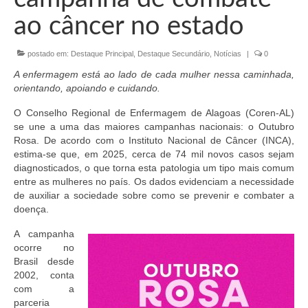
Organograma
ao câncer no estado
Conselheiros e Diretoria
postado em:
Destaque Principal
,
Destaque Secundário
,
Notícias
|
0
Câmaras Técnicas
A enfermagem está ao lado de cada mulher nessa caminhada,
Carta de Serviços ao Cidadão
orientando, apoiando e cuidando.
O Conselho Regional de Enfermagem de Alagoas (Coren-AL)
Governança
se une a uma das maiores campanhas nacionais: o Outubro
Rosa. De acordo com o Instituto Nacional de Câncer (INCA),
Transparência e Prestação de Contas
estima-se que, em 2025, cerca de 74 mil novos casos sejam
diagnosticados, o que torna esta patologia um tipo mais comum
Eleições
entre as mulheres no país. Os dados evidenciam a necessidade
de auxiliar a sociedade sobre como se prevenir e combater a
Eleições Triênio 2027-2029
doença.
Eleições 2023
A campanha
ocorre no
Eleições Anteriores
Brasil desde
2002, conta
Agenda do presidente
com a
parceria