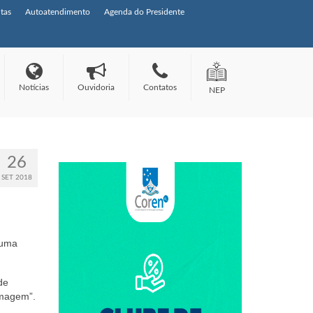
tas
Autoatendimento
Agenda do Presidente
Notícias
Ouvidoria
Contatos
NEP
26
SET 2018
 uma
de
rmagem”.