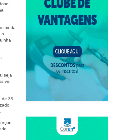
doso,
na
os ainda
 o
guinha
s
l seja
ssível
a de 35
izado
.
forçou
cada