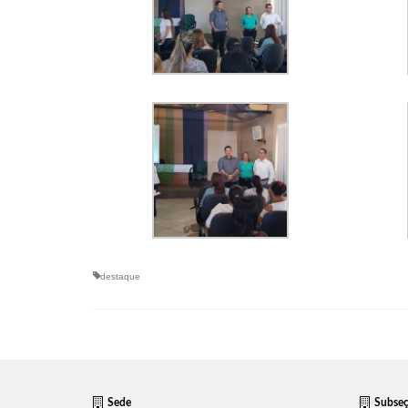
destaque
Sede
Subse