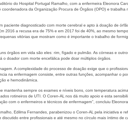
auditório do Hospital Portugal Ramalho, com a enfermeira Eleonora Car
 é coordenadora da Organização Procura de Órgãos (OPO) e trabalha 
m paciente diagnosticado com morte cerebral e apto à doação de órfã
 “Em 2016 a recusa era de 75% e em 2017 foi de 40%, ao mesmo tempo
equenas vitórias que mostram como é importante o trabalho de formi
uns órgãos em vida são eles: rim, fígado e pulmão. As córneas e outro
Já o doador com morte encefálica pode doar múltiplos órgãos.
ermagem. A complexidade do processo de doação exige que o profissiona
tência na enfermagem consiste, entre outras funções, acompanhar o po
nção e hemodinâmica.
ue mantenha sempre os exames e níveis bons, com temperatura acim
ados rotineiros de UTI. O Coren-AL nos dá muito apoio e esta sensibil
tuação com o enfermeiros e técnicos de enfermagem”, concluiu Eleonora
amalho, Edilma Fernandes, parabenizou o Coren-AL pela iniciativa e re
 discutido entre profissionais e até mesmo no círculo mais íntimo de 