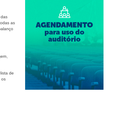
 das
todas as
balanço
gem,
lista de
 os