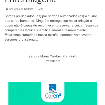
Organograma
postado em:
Notícias
|
0
Conselheiros e Diretoria
Somos privilegiados (as) por sermos autorizados (as) a cuidar
Câmaras Técnicas
dos seres humanos. Ninguém entrega sua maior criação a
quem não é capaz de reconhecer, preservar e cuidar. Sejamos
Carta de Serviços ao Cidadão
competentes técnica, científica, moral e humanamente.
Estaremos cumprindo nossa missão, seremos valorizados,
Governança
seremos profissionais.
Transparência e Prestação de Contas
Zandra Maria Cardoso Candiotti
Eleições
Presidente
Eleições Triênio 2027-2029
Eleições 2023
Eleições Anteriores
Agenda do presidente