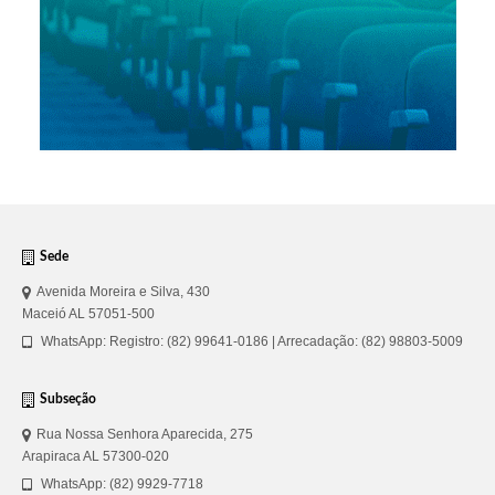
Sede
Avenida Moreira e Silva, 430
Maceió AL 57051-500
WhatsApp: Registro: (82) 99641-0186 | Arrecadação: (82) 98803-5009
Subseção
Rua Nossa Senhora Aparecida, 275
Arapiraca AL 57300-020
WhatsApp: (82) 9929-7718