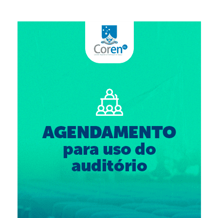
Suspensão do Exercício Profissional
Para Você
Procedimento para registro
Clube de Vantagens
Valores dos serviços
Reserva de auditório
Notícias
Ouvidoria
Contatos
Fale Conosco
NEP