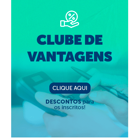
Editais e licitação
Eleições
Fiscalização
Responsabilidade Técnica
Legislações
Decisões
Portarias
Resoluções
Desagravo Público
Processos Éticos
Censura Pública