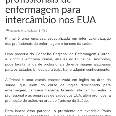
Organograma
enfermagem para
Conselheiros e Diretoria
intercâmbio nos EUA
Câmaras Técnicas
postado em:
Notícias
|
0
Carta de Serviços ao Cidadão
Primal é uma empresa especializada em internacionalização
Governança
dos profissionais de enfermagem e turismo da saúde
Transparência e Prestação de Contas
Uma parceria do Conselho Regional de Enfermagem (Coren-
AL) com a empresa Primal, através do Clube de Descontos,
Eleições
pode facilitar a ida de profissionais de enfermagem alagoanos
para os Estados Unidos para trabalhar e adquirir conhecimento.
Eleições Triênio 2027-2029
A Primal é uma escola especializada em inglês na área da
saúde, que além do curso de inglês direcionado para
Eleições 2023
enfermagem, também trabalha fazendo intercâmbio entre o
profissional e as empresas de saúde dos EUA, além promover a
Eleições Anteriores
promoção de ações na área de Turismo da Saúde.
Agenda do presidente
Para lançar essa parceria, o presidente em exercício Paulo