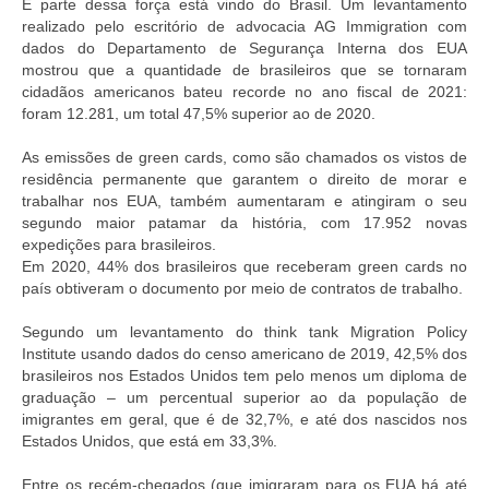
E parte dessa força está vindo do Brasil. Um levantamento
realizado pelo escritório de advocacia AG Immigration com
dados do Departamento de Segurança Interna dos EUA
mostrou que a quantidade de brasileiros que se tornaram
cidadãos americanos bateu recorde no ano fiscal de 2021:
foram 12.281, um total 47,5% superior ao de 2020.
As emissões de green cards, como são chamados os vistos de
residência permanente que garantem o direito de morar e
trabalhar nos EUA, também aumentaram e atingiram o seu
segundo maior patamar da história, com 17.952 novas
expedições para brasileiros.
Em 2020, 44% dos brasileiros que receberam green cards no
país obtiveram o documento por meio de contratos de trabalho.
Segundo um levantamento do think tank Migration Policy
Institute usando dados do censo americano de 2019, 42,5% dos
brasileiros nos Estados Unidos tem pelo menos um diploma de
graduação – um percentual superior ao da população de
imigrantes em geral, que é de 32,7%, e até dos nascidos nos
Estados Unidos, que está em 33,3%.
Entre os recém-chegados (que imigraram para os EUA há até