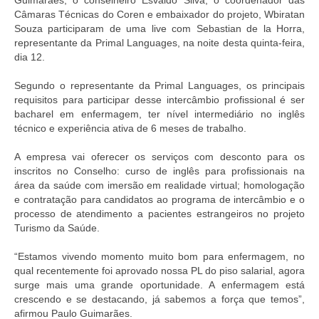
Guimarães, o conselheiro Esvaldo Silva, o coordenador das
Editais e licitação
Câmaras Técnicas do Coren e embaixador do projeto, Wbiratan
Souza participaram de uma live com Sebastian de la Horra,
Eleições
representante da Primal Languages, na noite desta quinta-feira,
dia 12.
Fiscalização
Segundo o representante da Primal Languages, os principais
Responsabilidade Técnica
requisitos para participar desse intercâmbio profissional é ser
bacharel em enfermagem, ter nível intermediário no inglês
Legislações
técnico e experiência ativa de 6 meses de trabalho.
Decisões
A empresa vai oferecer os serviços com desconto para os
inscritos no Conselho: curso de inglês para profissionais na
Portarias
área da saúde com imersão em realidade virtual; homologação
e contratação para candidatos ao programa de intercâmbio e o
Resoluções
processo de atendimento a pacientes estrangeiros no projeto
Turismo da Saúde.
Desagravo Público
“Estamos vivendo momento muito bom para enfermagem, no
Processos Éticos
qual recentemente foi aprovado nossa PL do piso salarial, agora
surge mais uma grande oportunidade. A enfermagem está
Censura Pública
crescendo e se destacando, já sabemos a força que temos”,
afirmou Paulo Guimarães.