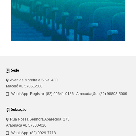
Sede
Avenida Moreira e Silva, 430
Maceió AL 57051-500
WhatsApp: Registro: (82) 99641-0186 | Arrecadação: (82) 98803-5009
Subseção
Rua Nossa Senhora Aparecida, 275
Arapiraca AL 57300-020
WhatsApp: (82) 9929-7718