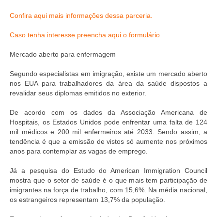
Suspensão do Exercício Profissional
Confira aqui mais informações dessa parceria.
Para Você
Caso tenha interesse preencha aqui o formulário
Procedimento para registro
Mercado aberto para enfermagem
Clube de Vantagens
Segundo especialistas em imigração, existe um mercado aberto
Valores dos serviços
nos EUA para trabalhadores da área da saúde dispostos a
revalidar seus diplomas emitidos no exterior.
Reserva de auditório
De acordo com os dados da Associação Americana de
Hospitais, os Estados Unidos pode enfrentar uma falta de 124
Notícias
mil médicos e 200 mil enfermeiros até 2033. Sendo assim, a
tendência é que a emissão de vistos só aumente nos próximos
Ouvidoria
anos para contemplar as vagas de emprego.
Contatos
Já a pesquisa do Estudo do American Immigration Council
mostra que o setor de saúde é o que mais tem participação de
Fale Conosco
imigrantes na força de trabalho, com 15,6%. Na média nacional,
os estrangeiros representam 13,7% da população.
NEP