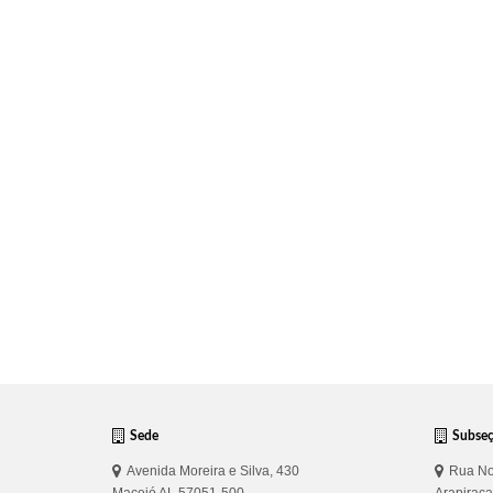
Sede
Subse
Avenida Moreira e Silva, 430
Rua No
Maceió AL 57051-500
Arapirac