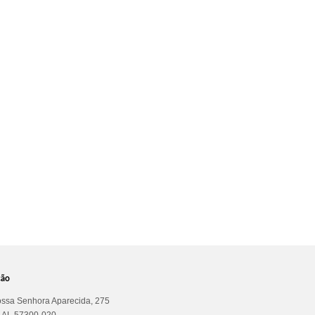
ção
ssa Senhora Aparecida, 275
a AL 57300-020