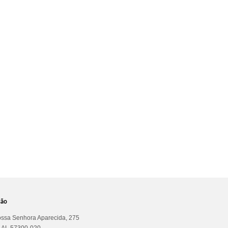
ção
ssa Senhora Aparecida, 275
a AL 57300-020