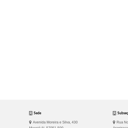
Sede
Subse
Avenida Moreira e Silva, 430
Rua No
Maceió AL 57051-500
Arapirac