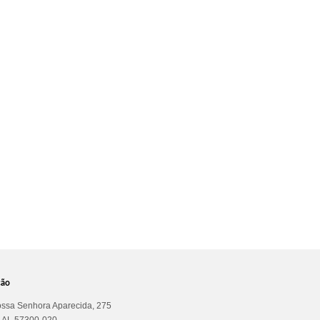
ção
ssa Senhora Aparecida, 275
a AL 57300-020