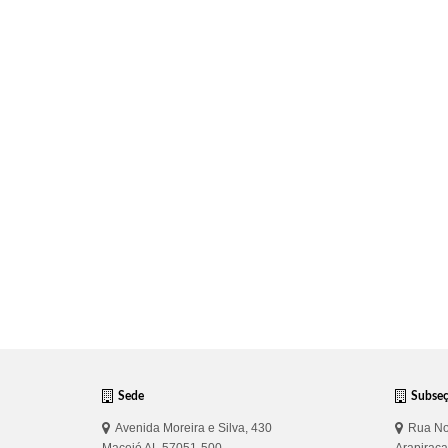
Sede
Subse
Avenida Moreira e Silva, 430
Rua No
Maceió AL 57051-500
Arapirac