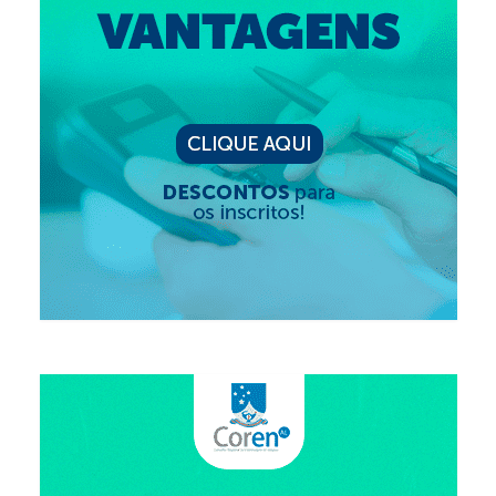
Editais e licitação
Eleições
Fiscalização
Responsabilidade Técnica
Legislações
Decisões
Portarias
Resoluções
Desagravo Público
Processos Éticos
Censura Pública