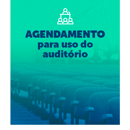
Suspensão do Exercício Profissional
Para Você
Procedimento para registro
Clube de Vantagens
Valores dos serviços
Reserva de auditório
Notícias
Ouvidoria
Contatos
Fale Conosco
NEP