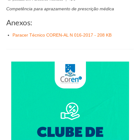
Organograma
Competência para aprazamento de prescrição médica
Conselheiros e Diretoria
Anexos:
Câmaras Técnicas
Paracer Técnico COREN-AL N 016-2017 - 208 KB
Carta de Serviços ao Cidadão
Governança
Transparência e Prestação de Contas
Eleições
Eleições Triênio 2027-2029
Eleições 2023
Eleições Anteriores
Agenda do presidente