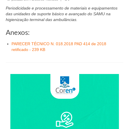
Organograma
Periodicidade e processamento de materiais e equipamentos
Conselheiros e Diretoria
das unidades de suporte básico e avançado do SAMU na
higienização terminal das ambulâncias.
Câmaras Técnicas
Anexos:
Carta de Serviços ao Cidadão
PARECER TÉCNICO N. 018.2018 PAD 414 de 2018
Governança
retificado - 239 KB
Transparência e Prestação de Contas
Eleições
Eleições Triênio 2027-2029
Eleições 2023
Eleições Anteriores
Agenda do presidente