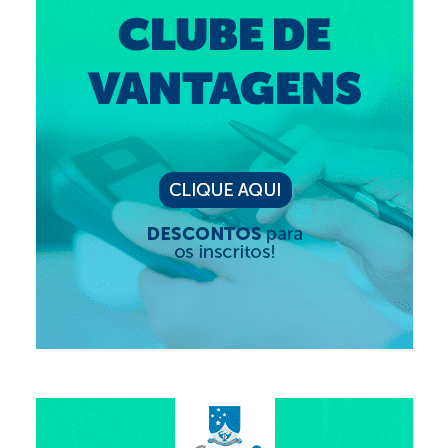
Editais e licitação
Eleições
Fiscalização
Responsabilidade Técnica
Legislações
Decisões
Portarias
Resoluções
Desagravo Público
Processos Éticos
Censura Pública