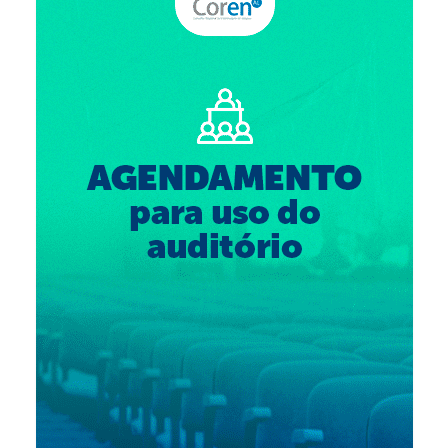
Suspensão do Exercício Profissional
Para Você
Procedimento para registro
Clube de Vantagens
Valores dos serviços
Reserva de auditório
Notícias
Ouvidoria
Contatos
Fale Conosco
NEP