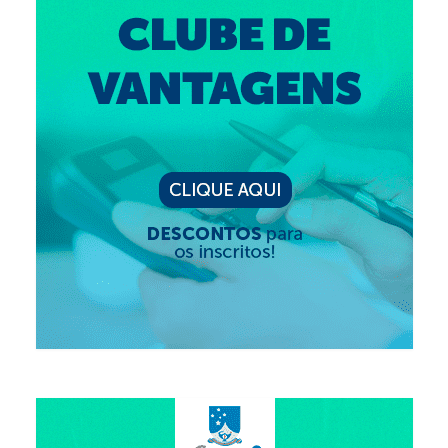
Editais e licitação
Eleições
Fiscalização
Responsabilidade Técnica
Legislações
Decisões
Portarias
Resoluções
Desagravo Público
Processos Éticos
Censura Pública