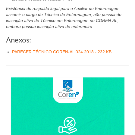
Organograma
Existência de respaldo legal para o Auxiliar de Enfermagem
Conselheiros e Diretoria
assumir o cargo de Técnico de Enfermagem, não possuindo
inscrição ativa de Técnico em Enfermagem no COREN-AL,
Câmaras Técnicas
embora possua inscrição ativa de enfermeiro.
Carta de Serviços ao Cidadão
Anexos:
Governança
PARECER TÉCNICO COREN-AL 024.2018 - 232 KB
Transparência e Prestação de Contas
Eleições
Eleições Triênio 2027-2029
Eleições 2023
Eleições Anteriores
Agenda do presidente