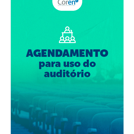
Suspensão do Exercício Profissional
Para Você
Procedimento para registro
Clube de Vantagens
Valores dos serviços
Reserva de auditório
Notícias
Ouvidoria
Contatos
Fale Conosco
NEP