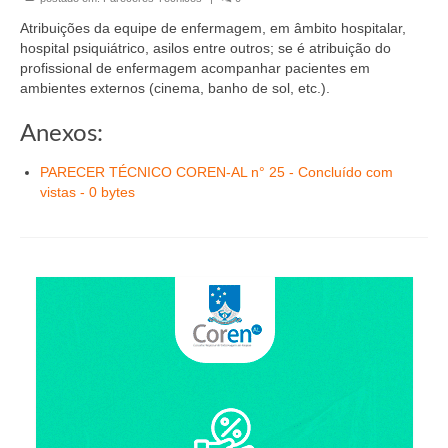
Organograma
Atribuições da equipe de enfermagem, em âmbito hospitalar,
Conselheiros e Diretoria
hospital psiquiátrico, asilos entre outros; se é atribuição do
profissional de enfermagem acompanhar pacientes em
Câmaras Técnicas
ambientes externos (cinema, banho de sol, etc.).
Carta de Serviços ao Cidadão
Anexos:
Governança
PARECER TÉCNICO COREN-AL n° 25 - Concluído com
vistas - 0 bytes
Transparência e Prestação de Contas
Eleições
Eleições Triênio 2027-2029
Eleições 2023
Eleições Anteriores
Agenda do presidente