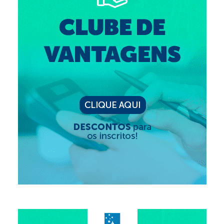
Editais e licitação
Eleições
Fiscalização
Responsabilidade Técnica
Legislações
Decisões
Portarias
Resoluções
Desagravo Público
Processos Éticos
Censura Pública