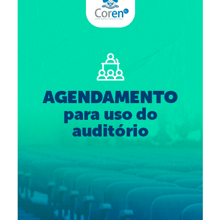
Suspensão do Exercício Profissional
Para Você
Procedimento para registro
Clube de Vantagens
Valores dos serviços
Reserva de auditório
Notícias
Ouvidoria
Contatos
Fale Conosco
NEP