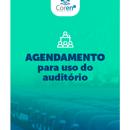
Suspensão do Exercício Profissional
Para Você
Procedimento para registro
Clube de Vantagens
Valores dos serviços
Reserva de auditório
Notícias
Ouvidoria
Contatos
Fale Conosco
NEP