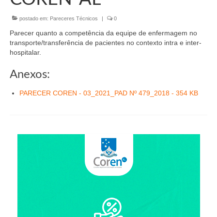
Organograma
postado em:
Pareceres Técnicos
|
0
Conselheiros e Diretoria
Parecer quanto a competência da equipe de enfermagem no
Câmaras Técnicas
transporte/transferência de pacientes no contexto intra e inter-
hospitalar.
Carta de Serviços ao Cidadão
Anexos:
Governança
PARECER COREN - 03_2021_PAD Nº 479_2018 - 354 KB
Transparência e Prestação de Contas
Eleições
Eleições Triênio 2027-2029
Eleições 2023
Eleições Anteriores
Agenda do presidente