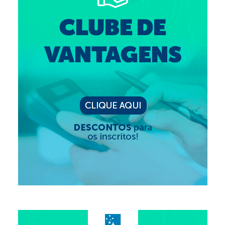
Editais e licitação
Eleições
Fiscalização
Responsabilidade Técnica
Legislações
Decisões
Portarias
Resoluções
Desagravo Público
Processos Éticos
Censura Pública