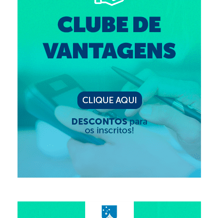
Editais e licitação
Eleições
Fiscalização
Responsabilidade Técnica
Legislações
Decisões
Portarias
Resoluções
Desagravo Público
Processos Éticos
Censura Pública