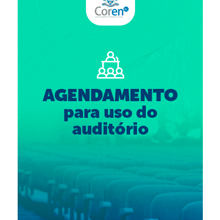
Suspensão do Exercício Profissional
Para Você
Procedimento para registro
Clube de Vantagens
Valores dos serviços
Reserva de auditório
Notícias
Ouvidoria
Contatos
Fale Conosco
NEP