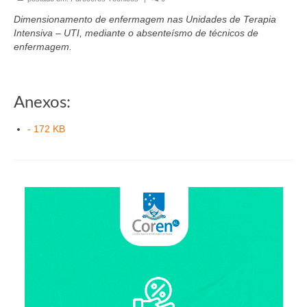
Organograma
Dimensionamento de enfermagem nas Unidades de Terapia
Conselheiros e Diretoria
Intensiva – UTI, mediante o absenteísmo de técnicos de
enfermagem.
Câmaras Técnicas
Carta de Serviços ao Cidadão
Anexos:
Governança
- 172 KB
Transparência e Prestação de Contas
Eleições
Eleições Triênio 2027-2029
Eleições 2023
Eleições Anteriores
Agenda do presidente