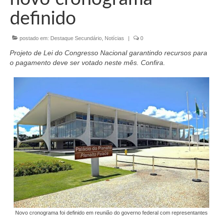
Organograma
definido
Conselheiros e Diretoria
postado em:
Destaque Secundário
,
Notícias
|
0
Câmaras Técnicas
Projeto de Lei do Congresso Nacional garantindo recursos para
Carta de Serviços ao Cidadão
o pagamento deve ser votado neste mês. Confira.
Governança
Transparência e Prestação de Contas
Eleições
Eleições Triênio 2027-2029
Eleições 2023
Eleições Anteriores
Agenda do presidente
Novo cronograma foi definido em reunião do governo federal com representantes