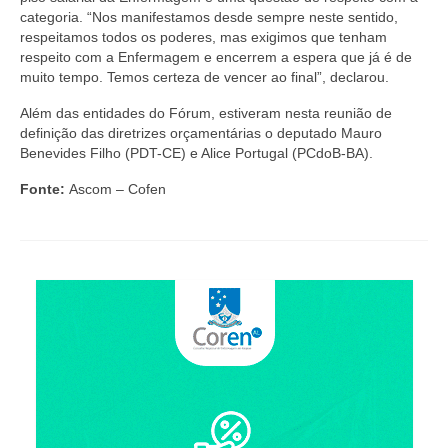
Suspensão do Exercício Profissional
categoria. “Nos manifestamos desde sempre neste sentido,
respeitamos todos os poderes, mas exigimos que tenham
Para Você
respeito com a Enfermagem e encerrem a espera que já é de
muito tempo. Temos certeza de vencer ao final”, declarou.
Procedimento para registro
Além das entidades do Fórum, estiveram nesta reunião de
Clube de Vantagens
definição das diretrizes orçamentárias o deputado Mauro
Benevides Filho (PDT-CE) e Alice Portugal (PCdoB-BA).
Valores dos serviços
Fonte:
Ascom – Cofen
Reserva de auditório
Notícias
Ouvidoria
Contatos
Fale Conosco
NEP