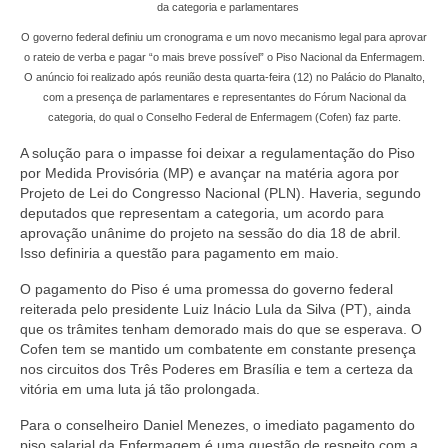
Editais e licitação
da categoria e parlamentares
O governo federal definiu um cronograma e um novo mecanismo legal para aprovar
Eleições
o rateio de verba e pagar “o mais breve possível” o Piso Nacional da Enfermagem.
O anúncio foi realizado após reunião desta quarta-feira (12) no Palácio do Planalto,
Fiscalização
com a presença de parlamentares e representantes do Fórum Nacional da
categoria, do qual o Conselho Federal de Enfermagem (Cofen) faz parte.
Responsabilidade Técnica
A solução para o impasse foi deixar a regulamentação do Piso
Legislações
por Medida Provisória (MP) e avançar na matéria agora por
Projeto de Lei do Congresso Nacional (PLN). Haveria, segundo
Decisões
deputados que representam a categoria, um acordo para
aprovação unânime do projeto na sessão do dia 18 de abril.
Portarias
Isso definiria a questão para pagamento em maio.
O pagamento do Piso é uma promessa do governo federal
Resoluções
reiterada pelo presidente Luiz Inácio Lula da Silva (PT), ainda
que os trâmites tenham demorado mais do que se esperava. O
Desagravo Público
Cofen tem se mantido um combatente em constante presença
nos circuitos dos Três Poderes em Brasília e tem a certeza da
Processos Éticos
vitória em uma luta já tão prolongada.
Censura Pública
Para o conselheiro Daniel Menezes, o imediato pagamento do
piso salarial da Enfermagem é uma questão de respeito com a