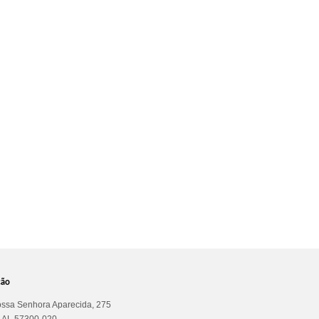
ção
ssa Senhora Aparecida, 275
a AL 57300-020