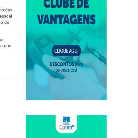
to das
essoal
co de
os
ra que