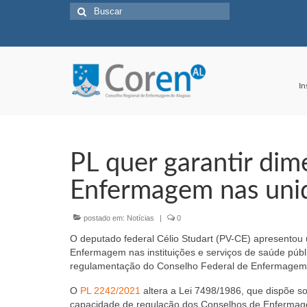
Buscar
por:
In
PL quer garantir di
Enfermagem nas uni
postado em:
Notícias
|
0
O deputado federal Célio Studart (PV-CE) apresento
Enfermagem nas instituições e serviços de saúde públ
regulamentação do Conselho Federal de Enfermagem
O
PL 2242/2021
altera a Lei 7498/1986, que dispõe s
capacidade de regulação dos Conselhos de Enferma