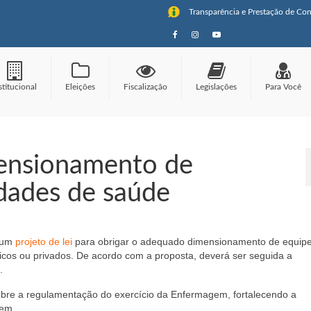
Transparência e Prestação de Con
stitucional
Eleições
Fiscalização
Legislações
Para Você
mensionamento de
dades de saúde
u um
projeto de lei
para obrigar o adequado dimensionamento de equip
icos ou privados. De acordo com a proposta, deverá ser seguida a
.
obre a regulamentação do exercício da Enfermagem, fortalecendo a
gem.