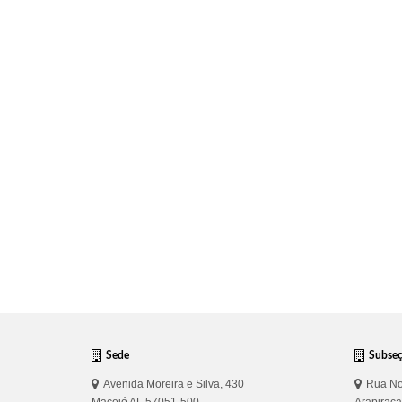
Sede
Subse
Avenida Moreira e Silva, 430
Rua No
Maceió AL 57051-500
Arapirac