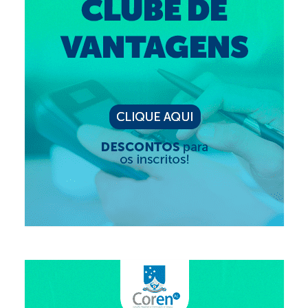
Editais e licitação
Eleições
Fiscalização
Responsabilidade Técnica
Legislações
Decisões
Portarias
Resoluções
Desagravo Público
Processos Éticos
Censura Pública