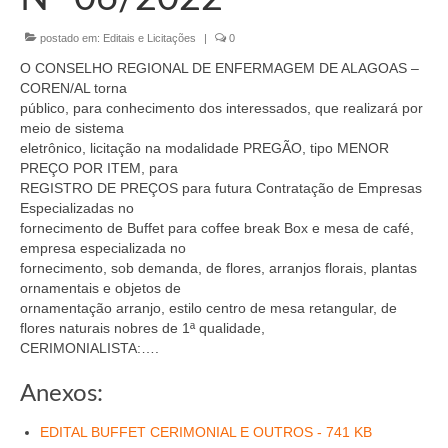
Organograma
postado em:
Editais e Licitações
|
0
Conselheiros e Diretoria
O CONSELHO REGIONAL DE ENFERMAGEM DE ALAGOAS –
Câmaras Técnicas
COREN/AL torna
público, para conhecimento dos interessados, que realizará por
Carta de Serviços ao Cidadão
meio de sistema
eletrônico, licitação na modalidade PREGÃO, tipo MENOR
Governança
PREÇO POR ITEM, para
REGISTRO DE PREÇOS para futura Contratação de Empresas
Transparência e Prestação de Contas
Especializadas no
fornecimento de Buffet para coffee break Box e mesa de café,
Eleições
empresa especializada no
fornecimento, sob demanda, de flores, arranjos florais, plantas
ornamentais e objetos de
Eleições Triênio 2027-2029
ornamentação arranjo, estilo centro de mesa retangular, de
flores naturais nobres de 1ª qualidade,
Eleições 2023
CERIMONIALISTA:….
Eleições Anteriores
Anexos:
Agenda do presidente
EDITAL BUFFET CERIMONIAL E OUTROS - 741 KB