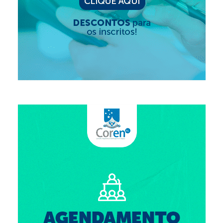
Suspensão do Exercício Profissional
Para Você
Procedimento para registro
Clube de Vantagens
Valores dos serviços
Reserva de auditório
Notícias
Ouvidoria
Contatos
Fale Conosco
NEP