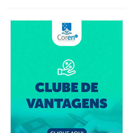
Editais e licitação
Eleições
Fiscalização
Responsabilidade Técnica
Legislações
Decisões
Portarias
Resoluções
Desagravo Público
Processos Éticos
Censura Pública