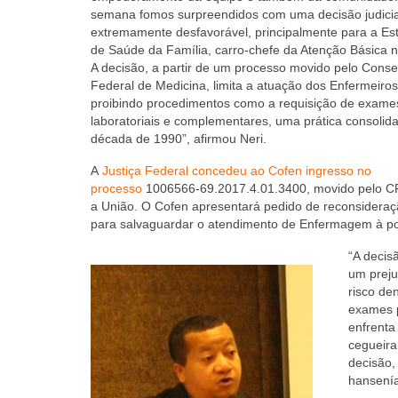
semana fomos surpreendidos com uma decisão judicial
extremamente desfavorável, principalmente para a Est
de Saúde da Família, carro-chefe da Atenção Básica no
A decisão, a partir de um processo movido pelo Conse
Federal de Medicina, limita a atuação dos Enfermeiros
proibindo procedimentos como a requisição de exame
laboratoriais e complementares, uma prática consolid
década de 1990”, afirmou Neri.
A
Justiça Federal concedeu ao Cofen ingresso no
processo
1006566-69.2017.4.01.3400, movido pelo C
a União. O Cofen apresentará pedido de reconsideraçã
para salvaguardar o atendimento de Enfermagem à p
“A decis
um preju
risco den
exames p
enfrenta
cegueira
decisão,
hansenía