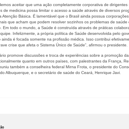
emos aceitar que uma ação completamente corporativa de dirigentes
s de medicina possa limitar o acesso a saúde através de diversos pr
a Atenção Básica. É lamentável que o Brasil ainda possua corporações
onais que acham que podem resolver sozinhos os problemas de saúde
ro. Em todo o mundo, a Saúde é construída através de práticas colabora
equipe. Infelizmente, a própria política de Saúde desenvolvida pelo go
ro ainda é focada somente na profissão médica. Isso contribui efetivam
rave crise que afeta o Sistema Único de Saúde”, afirmou o presidente.
rio promove discussões e troca de experiências sobre a promoção da
cionalmente quanto em outros países, com palestrantes da França, Re
reuniu também a conselheira federal Mirna Frota, o presidente do Cons
 Albuquerque, e o secretário de saúde do Ceará, Henrique Javi.
ção