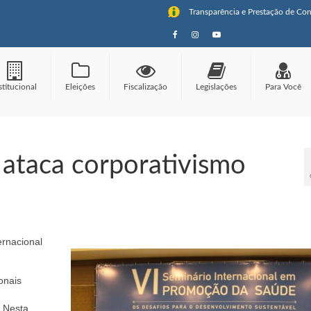
Transparência e Prestação de Con
stitucional
Eleições
Fiscalização
Legislações
Para Você
 ataca corporativismo
ernacional
onais
 Nesta