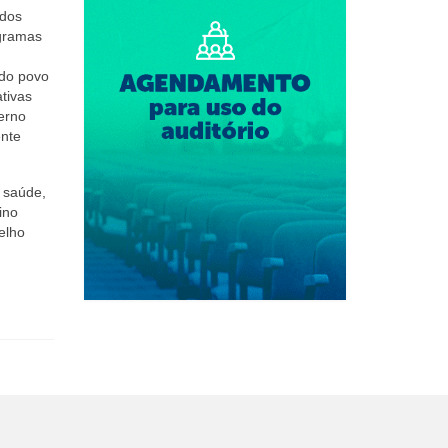
 dos
ogramas
 do povo
tivas
verno
ente
 saúde,
ino
elho