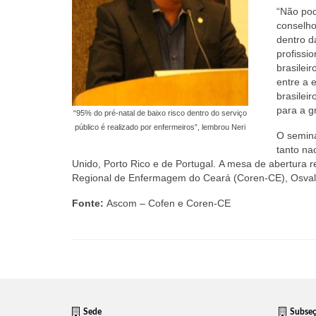
“Não pod
conselho
dentro d
profissi
brasilei
entre a 
brasilei
para a g
“95% do pré-natal de baixo risco dentro do serviço
público é realizado por enfermeiros”, lembrou Neri
O seminá
tanto na
Unido, Porto Rico e de Portugal. A mesa de abertura 
Regional de Enfermagem do Ceará (Coren-CE), Osvaldo
Fonte:
Ascom – Cofen e Coren-CE
Sede
Subse