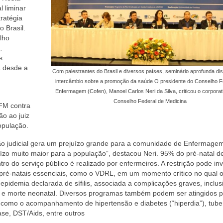
 liminar
ratégia
 Brasil.
lho
,
s
a desde a
Com palestrantes do Brasil e diversos países, seminário aprofunda di
intercâmbio sobre a promoção da saúde O presidente do Conselho F
Enfermagem (Cofen), Manoel Carlos Neri da Silva, criticou o corporat
Conselho Federal de Medicina
FM contra
o ao juiz
opulação.
ão judicial gera um prejuízo grande para a comunidade de Enfermage
ízo muito maior para a população”, destacou Neri. 95% do pré-natal d
tro do serviço público é realizado por enfermeiros. A restrição pode invi
ré-natais essenciais, como o VDRL, em um momento crítico no qual o 
 epidemia declarada de sífilis, associada a complicações graves, inclus
 e morte neonatal. Diversos programas também podem ser atingidos p
 como o acompanhamento de hipertensão e diabetes (“hiperdia”), tube
se, DST/Aids, entre outros