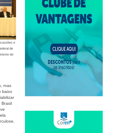
scussões e
ederal de
ivismo do
m, mas
e baixo
abilizar
Brasil
ive
ela
rculose,