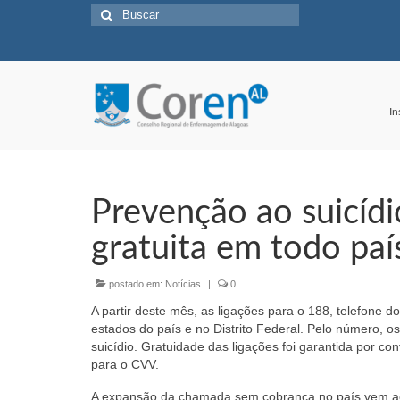
Buscar
por:
In
Prevenção ao suicídi
gratuita em todo paí
postado em:
Notícias
|
0
A partir deste mês, as ligações para o 188, telefone 
estados do país e no Distrito Federal. Pelo número,
suicídio. Gratuidade das ligações foi garantida por 
para o CVV.
A expansão da chamada sem cobrança no país vem ac