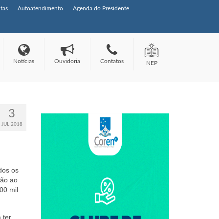
tas
Autoatendimento
Agenda do Presidente
Notícias
Ouvidoria
Contatos
NEP
3
JUL 2018
dos os
ção ao
00 mil
 ter