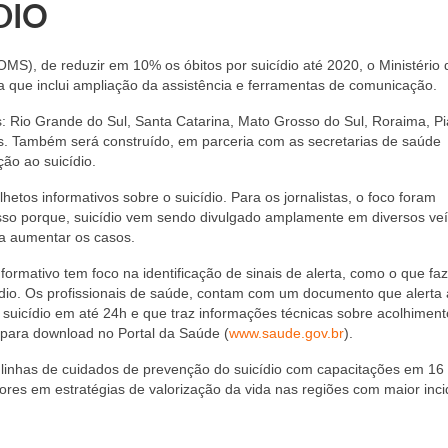
DIO
MS), de reduzir em 10% os óbitos por suicídio até 2020, o Ministério 
que inclui ampliação da assistência e ferramentas de comunicação.
s: Rio Grande do Sul, Santa Catarina, Mato Grosso do Sul, Roraima, Pi
 Também será construído, em parceria com as secretarias de saúde
ão ao suicídio.
etos informativos sobre o suicídio. Para os jornalistas, o foco foram
so porque, suicídio vem sendo divulgado amplamente em diversos veí
ra aumentar os casos.
ormativo tem foco na identificação de sinais de alerta, como o que faz
ídio. Os profissionais de saúde, contam com um documento que alerta 
e suicídio em até 24h e que traz informações técnicas sobre acolhimen
para download no Portal da Saúde (
www.saude.gov.br
).
 linhas de cuidados de prevenção do suicídio com capacitações em 16
adores em estratégias de valorização da vida nas regiões com maior inc