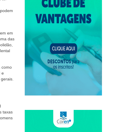
V podem
ecem em
 uma das
olidão,
Mental
s como
 e
 gerais.
l
s taxas
 homens