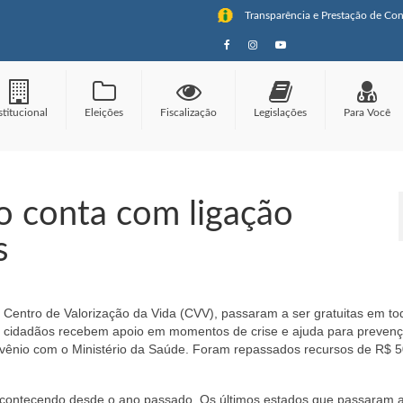
Transparência e Prestação de Con
stitucional
Eleições
Fiscalização
Legislações
Para Você
o conta com ligação
s
do Centro de Valorização da Vida (CVV), passaram a ser gratuitas em to
 os cidadãos recebem apoio em momentos de crise e ajuda para preven
convênio com o Ministério da Saúde. Foram repassados recursos de R$ 5
ontecendo desde o ano passado. Os últimos estados que passaram a