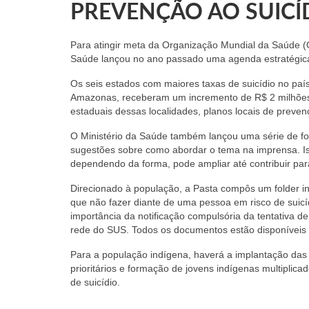
PREVENÇÃO AO SUICÍ
Para atingir meta da Organização Mundial da Saúde (O
Saúde lançou no ano passado uma agenda estratégica 
Os seis estados com maiores taxas de suicídio no paí
Amazonas, receberam um incremento de R$ 2 milhões.
estaduais dessas localidades, planos locais de prevenç
O Ministério da Saúde também lançou uma série de folh
sugestões sobre como abordar o tema na imprensa. Is
dependendo da forma, pode ampliar até contribuir pa
Direcionado à população, a Pasta compôs um folder inf
que não fazer diante de uma pessoa em risco de suic
importância da notificação compulsória da tentativa d
rede do SUS. Todos os documentos estão disponíveis 
Para a população indígena, haverá a implantação das
prioritários e formação de jovens indígenas multiplic
de suicídio.