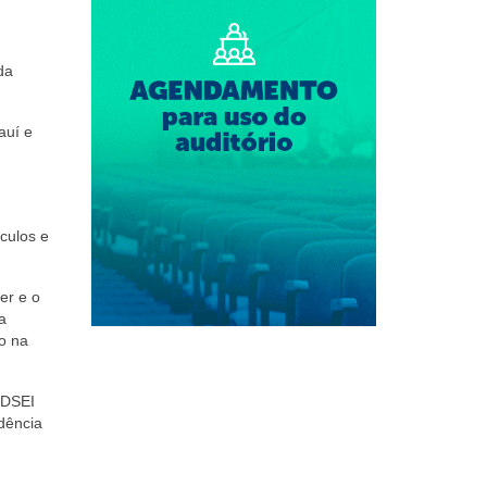
da
auí e
culos e
er e o
a
to na
 DSEI
idência