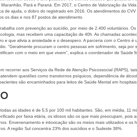
 Maranhão, Pará e Paraná. Em 2017, o Centro de Valorização da Vida
sca de ajuda, o dobro do registrado em 2016. Os atendimentos do CV
dos os dias e nos 87 postos de atendimento.
trabalha com prevenção ao suicídio, por meio de 2.400 voluntários. Os
sicologia, mas recebem uma capacitação de 40h. As chamadas acont
uro e que alivia a ansiedade e o desespero. A parceria com o Centro é
dio. “Geralmente procuram o centro pessoas em sofrimento, seja por s
ntificam com o meio em que vivem”, explica o coordenador de Saúde 
 recorrer aos Serviços da Rede de Atenção Psicossocial (RAPS), tai
 atendem questões como transtornos psíquicos, dependência de álcool
 pacientes são encaminhados para leitos de Saúde Mental em hospitais
IO
 todas as idades é de 5,5 por 100 mil habitantes. São, em média, 11 mi
rificado por faixa etária, os idosos são os que mais preocupam, pois a
anos. Envenenamento e intoxicação são os meios mais utilizados e os
ros. A região Sul concentra 23% dos suicídios e o Sudeste 38%.