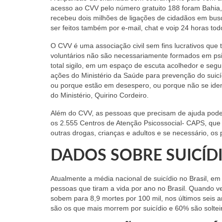
acesso ao CVV pelo número gratuito 188 foram Bahia,
recebeu dois milhões de ligações de cidadãos em bu
ser feitos também por e-mail, chat e voip 24 horas to
O CVV é uma associação civil sem fins lucrativos que 
voluntários não são necessariamente formados em p
total sigilo, em um espaço de escuta acolhedor e seg
ações do Ministério da Saúde para prevenção do suicí
ou porque estão em desespero, ou porque não se ide
do Ministério, Quirino Cordeiro.
Além do CVV, as pessoas que precisam de ajuda podem
os 2.555 Centros de Atenção Psicossocial- CAPS, que
outras drogas, crianças e adultos e se necessário, os
DADOS SOBRE SUICÍD
Atualmente a média nacional de suicídio no Brasil, em
pessoas que tiram a vida por ano no Brasil. Quando ve
sobem para 8,9 mortes por 100 mil, nos últimos seis 
são os que mais morrem por suicídio e 60% são soltei