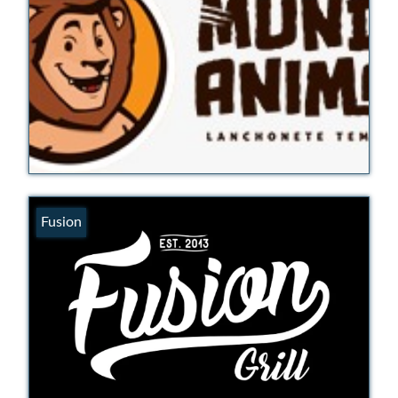
Organograma
Conselheiros e Diretoria
Câmaras Técnicas
Carta de Serviços ao Cidadão
Governança
Transparência e Prestação de Contas
Eleições
Fusion
Eleições Triênio 2027-2029
Eleições 2023
Eleições Anteriores
Agenda do presidente