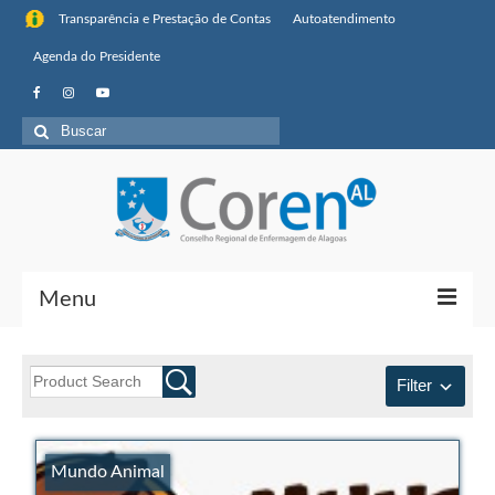
Transparência e Prestação de Contas
Autoatendimento
Agenda do Presidente
Menu
Institucional
Filter
Sobre o Coren-AL
Missão, visão de futuro e valores
Mundo Animal