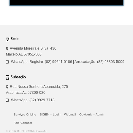
Editais e licitação
Eleições
Fiscalização
Responsabilidade Técnica
Sede
Avenida Moreira e Silva, 430
Legislações
Maceió AL 57051-500
WhatsApp: Registro: (82) 99641-0186 | Arrecadação: (82) 98803-5009
Decisões
Portarias
Subseção
Resoluções
Rua Nossa Senhora Aparecida, 275
Arapiraca AL 57300-020
Desagravo Público
WhatsApp: (82) 9929-7718
Processos Éticos
Serviços OnLine
SIGEN – Login
Webmail
Ouvidoria – Admin
Censura Pública
Fale Conosco
© 2026 DTI/ASCOM Coren-AL