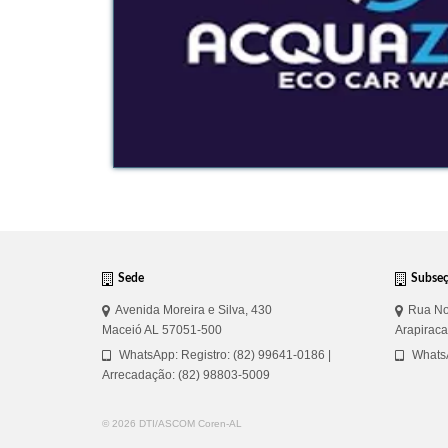
Sede
Subse
Avenida Moreira e Silva, 430
Rua No
Maceió AL 57051-500
Arapirac
WhatsApp: Registro: (82) 99641-0186 |
WhatsA
Arrecadação: (82) 98803-5009
© 2026 DTI/ASCOM Coren-AL