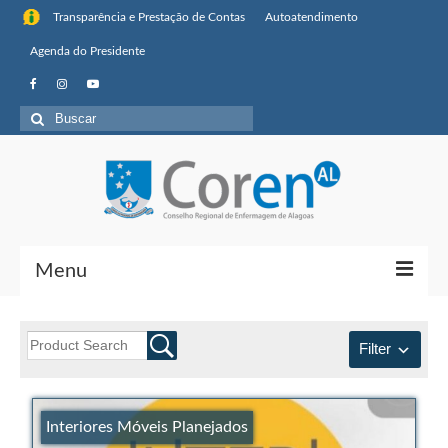
Transparência e Prestação de Contas
Autoatendimento
Agenda do Presidente
Menu
Institucional
Filter
Sobre o Coren-AL
Missão, visão de futuro e valores
Interiores Móveis Planejados