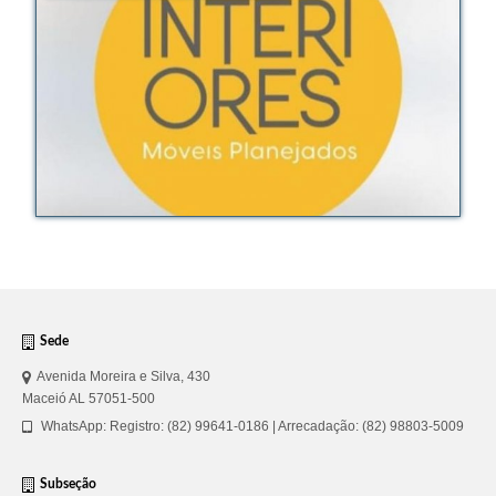
Organograma
Conselheiros e Diretoria
Câmaras Técnicas
Carta de Serviços ao Cidadão
Governança
Transparência e Prestação de Contas
Eleições
Eleições Triênio 2027-2029
Sede
Eleições 2023
Avenida Moreira e Silva, 430
Maceió AL 57051-500
Eleições Anteriores
WhatsApp: Registro: (82) 99641-0186 | Arrecadação: (82) 98803-5009
Agenda do presidente
Subseção