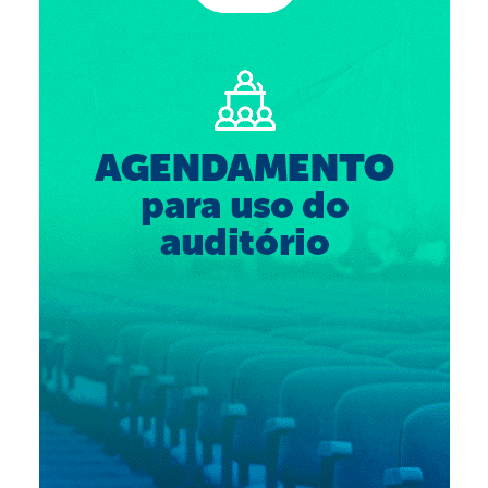
Suspensão do Exercício Profissional
Para Você
Procedimento para registro
Clube de Vantagens
Valores dos serviços
Reserva de auditório
Notícias
Ouvidoria
Contatos
Fale Conosco
NEP