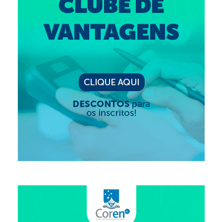
Editais e licitação
Eleições
Fiscalização
Responsabilidade Técnica
Legislações
Decisões
Portarias
Resoluções
Desagravo Público
Processos Éticos
Censura Pública