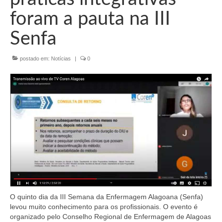
Organograma
foram a pauta na III
Conselheiros e Diretoria
Senfa
Câmaras Técnicas
postado em:
Notícias
|
0
Carta de Serviços ao Cidadão
Governança
Transparência e Prestação de Contas
Eleições
Eleições Triênio 2027-2029
Eleições 2023
Eleições Anteriores
O quinto dia da III Semana da Enfermagem Alagoana (Senfa)
Agenda do presidente
levou muito conhecimento para os profissionais. O evento é
organizado pelo Conselho Regional de Enfermagem de Alagoas