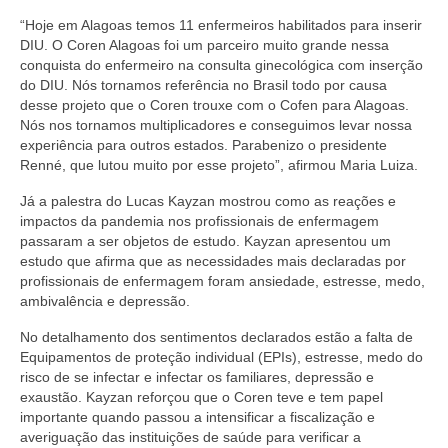
Suspensão do Exercício Profissional
“Hoje em Alagoas temos 11 enfermeiros habilitados para inserir
DIU. O Coren Alagoas foi um parceiro muito grande nessa
Para Você
conquista do enfermeiro na consulta ginecológica com inserção
do DIU. Nós tornamos referência no Brasil todo por causa
Procedimento para registro
desse projeto que o Coren trouxe com o Cofen para Alagoas.
Nós nos tornamos multiplicadores e conseguimos levar nossa
Clube de Vantagens
experiência para outros estados. Parabenizo o presidente
Renné, que lutou muito por esse projeto”, afirmou Maria Luiza.
Valores dos serviços
Já a palestra do Lucas Kayzan mostrou como as
reações e
Reserva de auditório
impactos da pandemia nos profissionais de enfermagem
passaram a ser objetos de estudo. Kayzan apresentou um
Notícias
estudo que afirma que as necessidades mais declaradas por
profissionais de enfermagem foram ansiedade, estresse, medo,
Ouvidoria
ambivalência e depressão.
Contatos
No detalhamento dos sentimentos declarados estão a falta de
Equipamentos de proteção individual (EPIs), estresse, medo do
Fale Conosco
risco de se infectar e infectar os familiares, depressão e
exaustão. Kayzan reforçou que o Coren teve e tem papel
NEP
importante quando passou a intensificar a fiscalização e
averiguação das instituições de saúde para verificar a