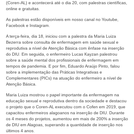
Editais e licitação
(Coren-AL) e acontecerá até o dia 20, com palestras científicas,
online e gratuitas.
Eleições
As palestras estão disponíveis em nosso canal no Youtube,
Facebook e Instagram.
Fiscalização
A terça-feira, dia 18, iniciou com a palestra da Maria Luiza
Responsabilidade Técnica
Bezerra sobre consulta de enfermagem em saúde sexual e
reprodutiva a nível de Atenção Básica com ênfase na inserção
Legislações
do DIU. Em seguida, o enfermeiro Lucas Kayzan palestrou
sobre a saúde mental dos profissionais de enfermagem em
Decisões
tempos de pandemia. E por fim, Eduardo Araújo Pinto, falou
sobre a implementação das Práticas Integrativas e
Portarias
Complementares (PICs) na atuação do enfermeiro a nível de
Atenção Básica.
Resoluções
Maria Luiza mostrou o papel importante da enfermagem na
Desagravo Público
educação sexual e reprodutiva dentro da sociedade e destacou
o projeto que o Coren-AL executou com o Cofen em 2019, que
Processos Éticos
capacitou enfermeiros alagoanos na inserção de DIU. Durante
os 4 meses do projetos, aumentou em mais de 200% a inserção
Censura Pública
de DIU em Alagoas, superando a quantidade de inserção nos
últimos 4 anos.